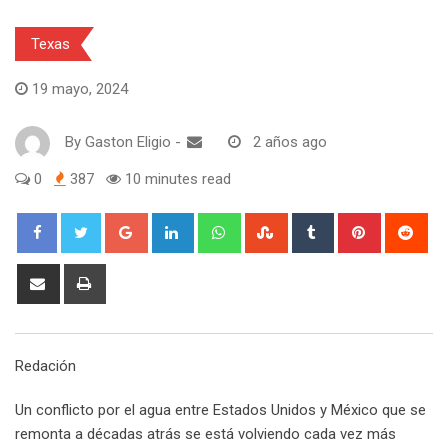
Texas
19 mayo, 2024
By
Gaston Eligio
-
2 años ago
0
387
10 minutes read
G
L
W
S
T
P
R
o
i
h
t
u
i
e
o
n
a
u
m
n
d
S
P
g
k
t
m
b
t
d
h
r
l
e
s
b
l
e
i
a
i
e
d
a
l
r
r
t
r
n
Redación
+
I
p
e
e
e
t
n
p
U
s
v
Un conflicto por el agua entre Estados Unidos y México que se
p
t
i
remonta a décadas atrás se está volviendo cada vez más
o
a