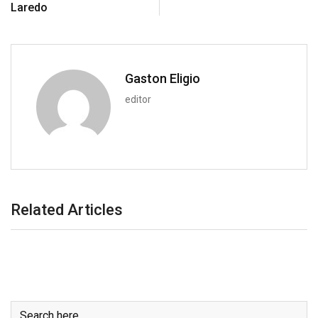
m
Laredo
a
i
l
Gaston Eligio
editor
Related Articles