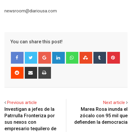
newsroom@diariousa.com
You can share this post!
G
L
W
S
T
P
o
i
h
t
u
i
o
n
a
u
m
n
R
S
P
g
k
t
m
b
t
e
h
r
l
e
s
b
l
e
d
a
i
e
d
a
l
r
r
d
r
n
+
I
p
e
e
i
e
t
Previous article
Next article
n
p
U
s
t
v
Investigan a jefes de la
Marea Rosa inunda el
p
t
i
Patrrulla Fronteriza por
zócalo con 95 mil que
o
a
sus nexos con
defienden la democracia
n
E
empresario tequilero de