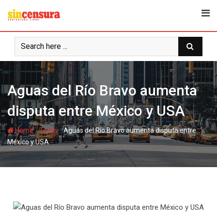
S
k
i
p
t
o
c
Aguas del Río Bravo aumenta
o
n
disputa entre México y USA
t
e
-
-
Home
Texas
Aguas del Río Bravo aumenta disputa entre
n
México y USA
t