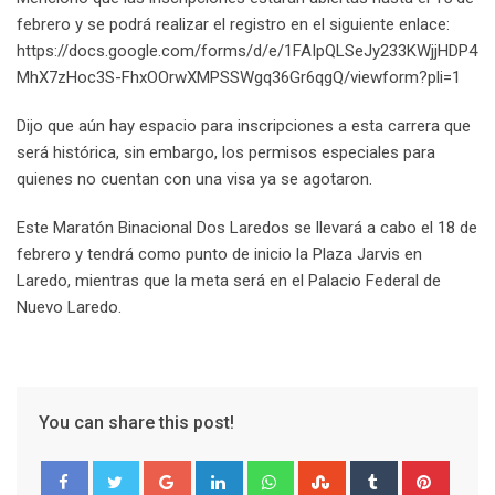
febrero y se podrá realizar el registro en el siguiente enlace:
https://docs.google.com/forms/d/e/1FAIpQLSeJy233KWjjHDP4
MhX7zHoc3S-FhxOOrwXMPSSWgq36Gr6qgQ/viewform?pli=1
Dijo que aún hay espacio para inscripciones a esta carrera que
será histórica, sin embargo, los permisos especiales para
quienes no cuentan con una visa ya se agotaron.
Este Maratón Binacional Dos Laredos se llevará a cabo el 18 de
febrero y tendrá como punto de inicio la Plaza Jarvis en
Laredo, mientras que la meta será en el Palacio Federal de
Nuevo Laredo.
You can share this post!
G
L
W
S
T
P