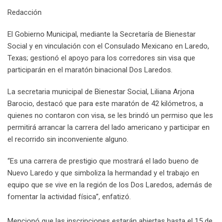
e
d
a
l
r
r
t
r
n
Redacción
+
I
p
e
e
e
t
n
p
U
s
v
El Gobierno Municipal, mediante la Secretaría de Bienestar
p
t
i
Social y en vinculación con el Consulado Mexicano en Laredo,
o
a
Texas; gestionó el apoyo para los corredores sin visa que
n
E
participarán en el maratón binacional Dos Laredos.
m
a
La secretaria municipal de Bienestar Social, Liliana Arjona
i
Barocio, destacó que para este maratón de 42 kilómetros, a
l
quienes no contaron con visa, se les brindó un permiso que les
permitirá arrancar la carrera del lado americano y participar en
el recorrido sin inconveniente alguno.
“Es una carrera de prestigio que mostrará el lado bueno de
Nuevo Laredo y que simboliza la hermandad y el trabajo en
equipo que se vive en la región de los Dos Laredos, además de
fomentar la actividad física”, enfatizó.
Mencionó que las inscripciones estarán abiertas hasta el 15 de