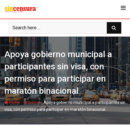
S
k
i
p
t
o
c
Apoya gobierno municipal a
o
n
participantes sin visa, con
t
e
permiso para participar en
n
t
maratón binacional
-
-
Home
Gobierno
Apoya gobierno municipal a participantes sin
visa, con permiso para participar en maratón binacional