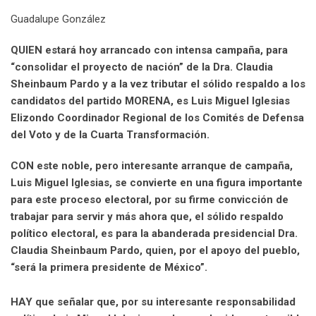
n
p
U
s
v
Guadalupe González
p
t
i
o
a
QUIEN estará hoy arrancado con intensa campaña, para
n
E
“consolidar el proyecto de nación” de la Dra. Claudia
m
Sheinbaum Pardo y a la vez tributar el sólido respaldo a los
a
candidatos del partido MORENA, es Luis Miguel Iglesias
i
Elizondo Coordinador Regional de los Comités de Defensa
l
del Voto y de la Cuarta Transformación.
CON este noble, pero interesante arranque de campaña,
Luis Miguel Iglesias, se convierte en una figura importante
para este proceso electoral, por su firme convicción de
trabajar para servir y más ahora que, el sólido respaldo
político electoral, es para la abanderada presidencial Dra.
Claudia Sheinbaum Pardo, quien, por el apoyo del pueblo,
“será la primera presidente de México”.
HAY que señalar que, por su interesante responsabilidad