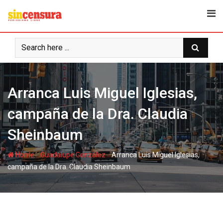
S
k
i
p
t
o
c
Arranca Luis Miguel Iglesias,
o
n
campaña de la Dra. Claudia
t
e
Sheinbaum
n
t
-
-
Home
Guadalupe González
Arranca Luis Miguel Iglesias,
campaña de la Dra. Claudia Sheinbaum