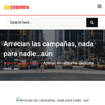
S
k
i
p
t
o
c
Arrecian las campañas, nada
o
n
para nadie…aún
t
e
-
-
Home
Gastón Monge
Arrecian las campañas, nada para
n
nadie…aún
t