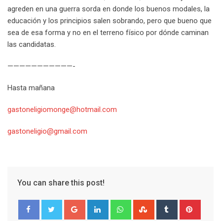
agreden en una guerra sorda en donde los buenos modales, la
educación y los principios salen sobrando, pero que bueno que
sea de esa forma y no en el terreno físico por dónde caminan
las candidatas.
———————————-
Hasta mañana
gastoneligiomonge@hotmail.com
gastoneligio@gmail.com
You can share this post!
G
L
W
S
T
P
o
i
h
t
u
i