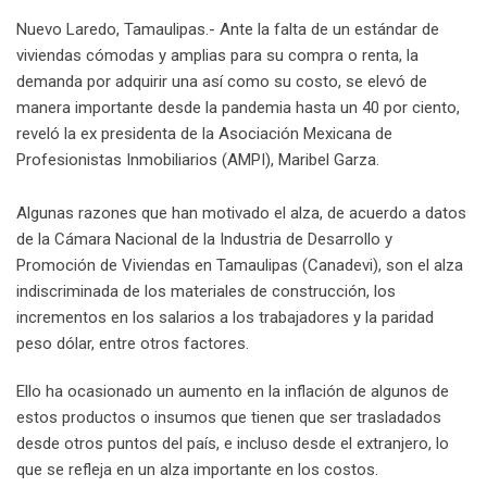
n
p
U
s
v
Nuevo Laredo, Tamaulipas.- Ante la falta de un estándar de
p
t
i
viviendas cómodas y amplias para su compra o renta, la
o
a
demanda por adquirir una así como su costo, se elevó de
n
E
manera importante desde la pandemia hasta un 40 por ciento,
m
reveló la ex presidenta de la Asociación Mexicana de
a
Profesionistas Inmobiliarios (AMPI), Maribel Garza.
i
l
Algunas razones que han motivado el alza, de acuerdo a datos
de la Cámara Nacional de la Industria de Desarrollo y
Promoción de Viviendas en Tamaulipas (Canadevi), son el alza
indiscriminada de los materiales de construcción, los
incrementos en los salarios a los trabajadores y la paridad
peso dólar, entre otros factores.
Ello ha ocasionado un aumento en la inflación de algunos de
estos productos o insumos que tienen que ser trasladados
desde otros puntos del país, e incluso desde el extranjero, lo
que se refleja en un alza importante en los costos.