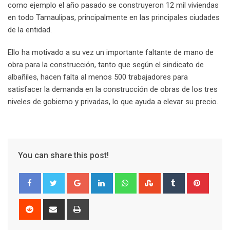
como ejemplo el año pasado se construyeron 12 mil viviendas
en todo Tamaulipas, principalmente en las principales ciudades
de la entidad.
Ello ha motivado a su vez un importante faltante de mano de
obra para la construcción, tanto que según el sindicato de
albañiles, hacen falta al menos 500 trabajadores para
satisfacer la demanda en la construcción de obras de los tres
niveles de gobierno y privadas, lo que ayuda a elevar su precio.
You can share this post!
G
L
W
S
T
P
o
i
h
t
u
i
o
n
a
u
m
n
R
S
P
g
k
t
m
b
t
e
h
r
l
e
s
b
l
e
d
a
i