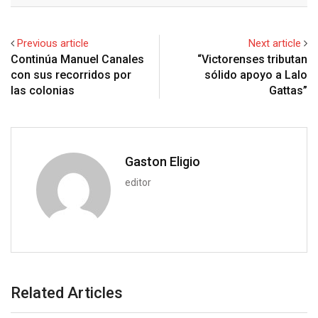
e
d
a
l
r
r
d
r
n
+
I
p
e
e
i
e
t
Previous article
Next article
n
p
U
s
t
v
Continúa Manuel Canales
“Victorenses tributan
p
t
i
con sus recorridos por
sólido apoyo a Lalo
o
a
las colonias
Gattas”
n
E
m
a
i
Gaston Eligio
l
editor
Related Articles