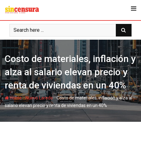
S
k
i
p
t
o
c
Costo de materiales, inflación y
o
n
alza al salario elevan precio y
t
e
renta de viviendas en un 40%
n
t
-
-
Home
Nuevo Laredo
Costo de materiales, inflación y alza al
salario elevan precio y renta de viviendas en un 40%