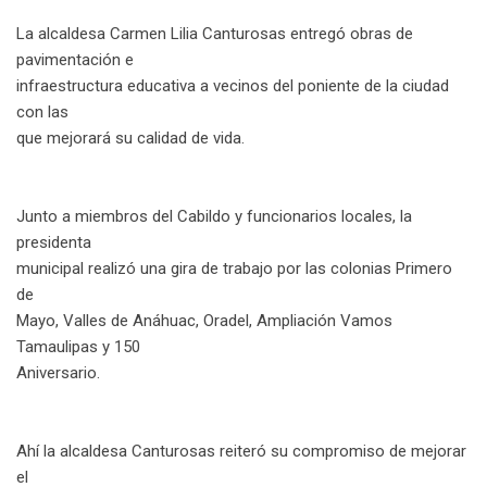
n
p
U
s
v
La alcaldesa Carmen Lilia Canturosas entregó obras de
p
t
i
pavimentación e
o
a
infraestructura educativa a vecinos del poniente de la ciudad
n
E
con las
m
que mejorará su calidad de vida.
a
i
l
Junto a miembros del Cabildo y funcionarios locales, la
presidenta
municipal realizó una gira de trabajo por las colonias Primero
de
Mayo, Valles de Anáhuac, Oradel, Ampliación Vamos
Tamaulipas y 150
Aniversario.
Ahí la alcaldesa Canturosas reiteró su compromiso de mejorar
el