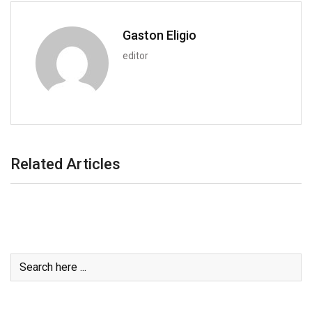
i
l
Gaston Eligio
editor
Related Articles