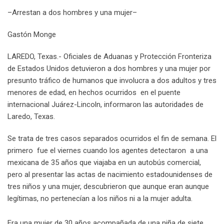
e
d
a
l
r
r
t
r
n
–Arrestan a dos hombres y una mujer–
+
I
p
e
e
e
t
n
p
U
s
v
Gastón Monge
p
t
i
o
a
LAREDO, Texas.- Oficiales de Aduanas y Protección Fronteriza
n
E
de Estados Unidos detuvieron a dos hombres y una mujer por
m
presunto tráfico de humanos que involucra a dos adultos y tres
a
menores de edad, en hechos ocurridos en el puente
i
internacional Juárez-Lincoln, informaron las autoridades de
l
Laredo, Texas.
Se trata de tres casos separados ocurridos el fin de semana. El
primero fue el viernes cuando los agentes detectaron a una
mexicana de 35 años que viajaba en un autobús comercial,
pero al presentar las actas de nacimiento estadounidenses de
tres niños y una mujer, descubrieron que aunque eran aunque
legítimas, no pertenecían a los niños ni a la mujer adulta.
Era una mujer de 30 años acompañada de una niña de siete