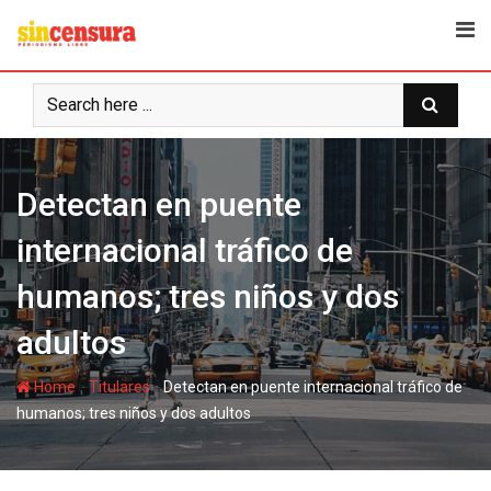
S
k
i
p
t
o
c
Detectan en puente
o
n
internacional tráfico de
t
e
humanos; tres niños y dos
n
t
adultos
-
-
Home
Titulares
Detectan en puente internacional tráfico de
humanos; tres niños y dos adultos