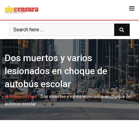
S
k
i
p
t
o
c
Dos muertos y varios
o
n
lesionados en choque de
t
e
autobús escolar
n
t
-
-
Home
Texas
Dos muertos y varios lesionados en choque de
autobús escolar