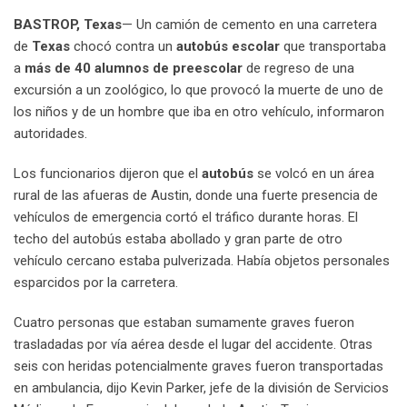
n
p
U
s
v
BASTROP, Texas
— Un camión de cemento en una carretera
p
t
i
de
Texas
chocó contra un
autobús escolar
que transportaba
o
a
a
más de 40 alumnos de preescolar
de regreso de una
n
E
excursión a un zoológico, lo que provocó la muerte de uno de
m
los niños y de un hombre que iba en otro vehículo, informaron
a
autoridades.
i
l
Los funcionarios dijeron que el
autobús
se volcó en un área
rural de las afueras de Austin, donde una fuerte presencia de
vehículos de emergencia cortó el tráfico durante horas. El
techo del autobús estaba abollado y gran parte de otro
vehículo cercano estaba pulverizada. Había objetos personales
esparcidos por la carretera.
Cuatro personas que estaban sumamente graves fueron
trasladadas por vía aérea desde el lugar del accidente. Otras
seis con heridas potencialmente graves fueron transportadas
en ambulancia, dijo Kevin Parker, jefe de la división de Servicios