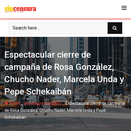
S
k
i
p
t
o
c
Espectacular cierre de
o
n
campaña de Rosa González,
t
e
Chucho Nader, Marcela Unda y
n
t
Pepe Schekaibán
-
-
Home
Guadalupe González
Espectacular cierre de campaña
de Rosa González, Chucho Nader, Marcela Unda y Pepe
Schekaibán