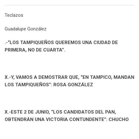
l
e
s
b
l
e
i
a
i
e
d
a
l
r
r
t
r
n
Teclazos
+
I
p
e
e
e
t
n
p
U
s
v
Guadalupe González
p
t
i
o
a
.-“LOS TAMPIQUEÑOS QUEREMOS UNA CIUDAD DE
n
E
PRIMERA, NO DE CUARTA”.
m
a
i
l
X.-Y, VAMOS A DEMOSTRAR QUE, “EN TAMPICO, MANDAN
LOS TAMPIQUEÑOS”: ROSA GONZÁLEZ
X.-ESTE 2 DE JUNIO, “LOS CANDIDATOS DEL PAN,
OBTENDRÁN UNA VICTORIA CONTUNDENTE”: CHUCHO