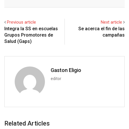
l
e
s
b
l
e
d
a
i
e
d
a
l
r
r
d
r
n
+
I
p
e
e
i
e
t
Previous article
Next article
n
p
U
s
t
v
Integra la SS en escuelas
Se acerca el fin de las
p
t
i
Grupos Promotores de
campañas
o
a
Salud (Gaps)
n
E
m
a
i
Gaston Eligio
l
editor
Related Articles