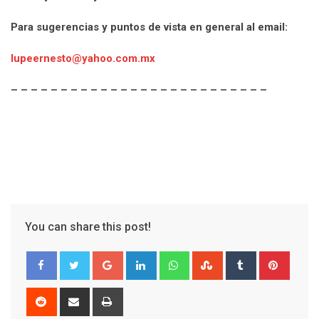
Para sugerencias y puntos de vista en general al email:
lupeernesto@yahoo.com.mx
– – – – – – – – – – – – – – – – – – – – – – – – – –
You can share this post!
G
L
W
S
T
P
o
i
h
t
u
i
o
n
a
u
m
n
R
S
P
g
k
t
m
b
t
e
h
r