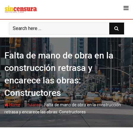
S
k
i
p
t
o
c
Falta de mano de obra en la
o
n
construcción retrasa y
t
e
encarece las obras:
n
t
Constructores
-
-
Home
Titulares
Falta de mano de obra en la construcción
retrasa y encarece las obras: Constructores