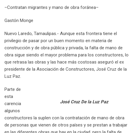
e
d
a
l
r
r
t
r
n
–Contratan migrantes y mano de obra foránea–
+
I
p
e
e
e
t
n
p
U
s
v
Gastón Monge
p
t
i
o
a
Nuevo Laredo, Tamaulipas.- Aunque esta frontera tiene el
n
E
privilegio de pasar por un buen momento en materia de
m
construcción y de obra pública y privada, la falta de mano de
a
obra sigue siendo el mayor problema para los constructores, lo
i
que retrasa las obras y las hace más costosas aseguró el ex
l
presidente de la Asociación de Constructores, José Cruz de la
Luz Paz.
Parte de
esta
José Cruz De la Luz Paz
carencia
algunos
constructores la suplen con la contratación de mano de obra
de personas que vienen de otros países y se prestan a trabajar
en las diferentes obras que hay en la ciudad, pero la falta de