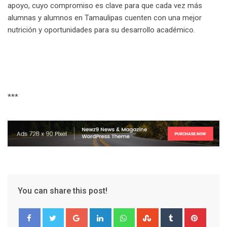
apoyo, cuyo compromiso es clave para que cada vez más
alumnas y alumnos en Tamaulipas cuenten con una mejor
nutrición y oportunidades para su desarrollo académico.
***
You can share this post!
G
L
W
S
T
P
o
i
h
t
u
i