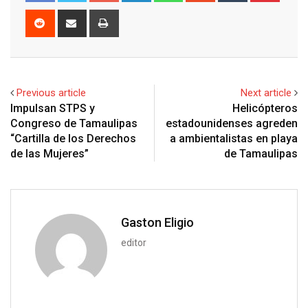
o
n
a
u
m
n
R
S
P
g
k
t
m
b
t
e
h
r
l
e
s
b
l
e
d
a
i
e
d
a
l
r
r
d
r
n
+
I
p
e
e
i
e
t
Previous article
Next article
n
p
U
s
t
v
Impulsan STPS y
Helicópteros
p
t
i
Congreso de Tamaulipas
estadounidenses agreden
o
a
“Cartilla de los Derechos
a ambientalistas en playa
n
E
de las Mujeres”
de Tamaulipas
m
a
i
l
Gaston Eligio
editor