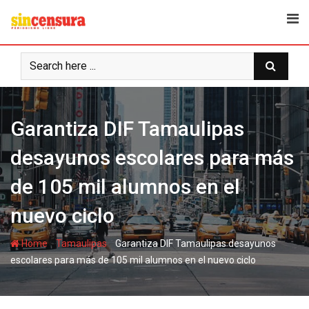
S
k
i
p
t
o
c
Garantiza DIF Tamaulipas
o
n
desayunos escolares para más
t
e
de 105 mil alumnos en el
n
t
nuevo ciclo
-
-
Home
Tamaulipas
Garantiza DIF Tamaulipas desayunos
escolares para más de 105 mil alumnos en el nuevo ciclo