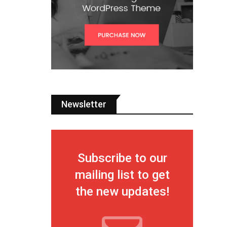
Newsletter
Subscribe to our
mailing list to get
the new updates!