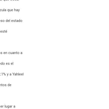
cula que hay
eso del estado
 esté
os en cuanto a
edo es el
.1% y a Yahleel
ntos de
er lugar a