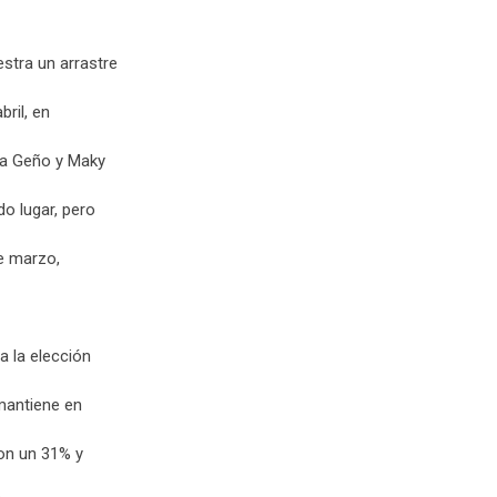
stra un arrastre
bril, en
la Geño y Maky
o lugar, pero
de marzo,
 la elección
 mantiene en
con un 31% y