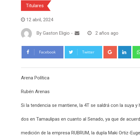
Titulares
12 abril, 2024
By
Gaston Eligio
-
2 años ago
G
L
Facebook
Twitter
o
i
o
n
g
k
Arena Política
l
e
e
d
Rubén Arenas
+
I
n
Si la tendencia se mantiene, la 4T se saldrá con la suya y 
dos en Tamaulipas en cuanto al Senado, ya que de acuerdo
medición de la empresa RUBRUM, la dupla Maki Ortiz-Eug