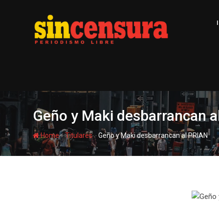
S
k
i
p
t
o
c
o
n
t
Geño y Maki desbarrancan a
e
n
-
-
Home
Titulares
Geño y Maki desbarrancan al PRIAN
t