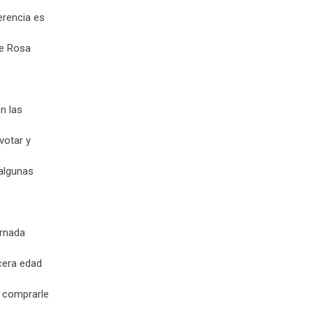
erencia es
de Rosa
n las
votar y
 algunas
ornada
cera edad
e comprarle