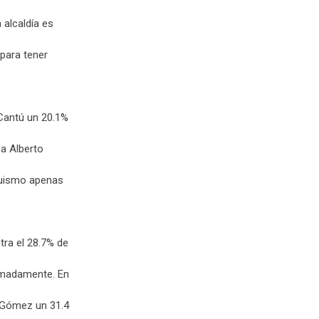
 alcaldía es
 para tener
 Cantú un 20.1%
a Alberto
truismo apenas
ra el 28.7% de
imadamente. En
l Gómez un 31.4