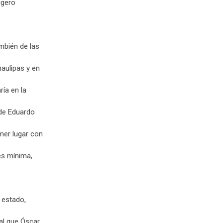
igero
mbién de las
aulipas y en
ría en la
lde Eduardo
mer lugar con
es mínima,
 estado,
ual que Óscar