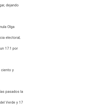
gar, dejando
mula Olga
ia electoral;
un 17.1 por
 ciento y
ías pasados la
del Verde y 17