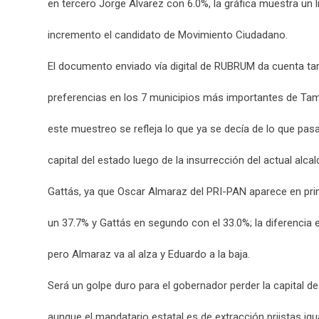
en tercero Jorge Álvarez con 6.0%, la gráfica muestra un l
incremento el candidato de Movimiento Ciudadano.
El documento enviado vía digital de RUBRUM da cuenta ta
preferencias en los 7 municipios más importantes de Tam
este muestreo se refleja lo que ya se decía de lo que pasa
capital del estado luego de la insurrección del actual alca
Gattás, ya que Oscar Almaraz del PRI-PAN aparece en pri
un 37.7% y Gattás en segundo con el 33.0%; la diferencia 
pero Almaraz va al alza y Eduardo a la baja.
Será un golpe duro para el gobernador perder la capital de
aunque el mandatario estatal es de extracción priistas ig