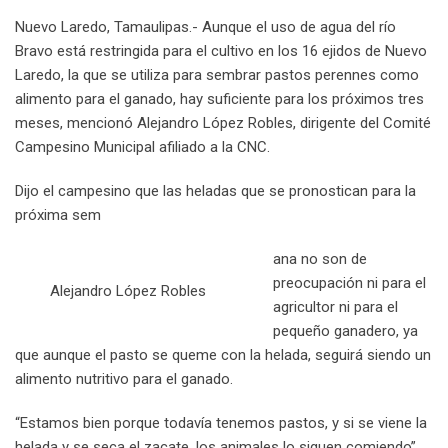
n
p
U
s
v
Nuevo Laredo, Tamaulipas.- Aunque el uso de agua del río
p
t
i
Bravo está restringida para el cultivo en los 16 ejidos de Nuevo
o
a
Laredo, la que se utiliza para sembrar pastos perennes como
n
E
alimento para el ganado, hay suficiente para los próximos tres
m
meses, mencionó Alejandro López Robles, dirigente del Comité
a
Campesino Municipal afiliado a la CNC.
i
l
Dijo el campesino que las heladas que se pronostican para la
próxima sem
ana no son de
preocupación ni para el
Alejandro López Robles
agricultor ni para el
pequeño ganadero, ya
que aunque el pasto se queme con la helada, seguirá siendo un
alimento nutritivo para el ganado.
“Estamos bien porque todavía tenemos pastos, y si se viene la
helada y se seca el zacate, los animales lo siguen comiendo”,