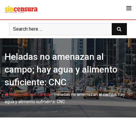
S
k
i
p
t
o
c
Heladas no amenazan al
o
n
campo; hay agua y alimento
t
e
suficiente: CNC
n
t
-
-
Home
Nuevo Laredo
Heladas no amenazan al campo; hay
agua y alimento suficiente: CNC