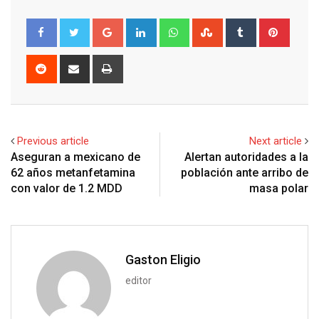
G
L
W
S
T
P
o
i
h
t
u
i
o
n
a
u
m
n
R
S
P
g
k
t
m
b
t
e
h
r
l
e
s
b
l
e
d
a
i
e
d
a
l
r
r
d
r
n
+
I
p
e
e
i
e
t
Previous article
Next article
n
p
U
s
t
v
Aseguran a mexicano de
Alertan autoridades a la
p
t
i
62 años metanfetamina
población ante arribo de
o
a
con valor de 1.2 MDD
masa polar
n
E
m
a
i
Gaston Eligio
l
editor