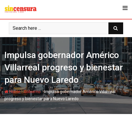
S
k
i
p
t
o
c
Impulsa gobernador Américo
o
n
Villarreal progreso y bienestar
t
e
para Nuevo Laredo
n
t
-
-
Home
Gobierno
Impulsa gobernador Américo Villarreal
progreso y bienestar para Nuevo Laredo