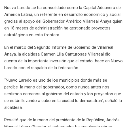
n
p
U
s
v
Nuevo Laredo se ha consolidado como la Capital Aduanera de
p
t
i
América Latina, un referente en desarrollo económico y social
o
a
gracias al apoyo del Gobernador Américo Villarreal Anaya quien
n
E
en 18 meses de administración ha gestionado proyectos
m
estratégicos en esta frontera.
a
i
En el marco del Segundo Informe de Gobierno de Villarreal
l
Anaya, la alcaldesa Carmen Lilia Canturosas Villarreal dio
cuenta de la importante inversión que el estado hace en Nuevo
Laredo con el respaldo de la federación.
“Nuevo Laredo es uno de los municipios donde más se
percibe la mano del gobernador, como nunca antes nos
sentimos cercanos al gobierno del estado y los proyectos que
se están llevando a cabo en la ciudad lo demuestran”, señaló la
alcaldesa.
Resaltó que de la mano del presidente de la República, Andrés
Manuel López Obrador, el gobernador ha impulsado obras