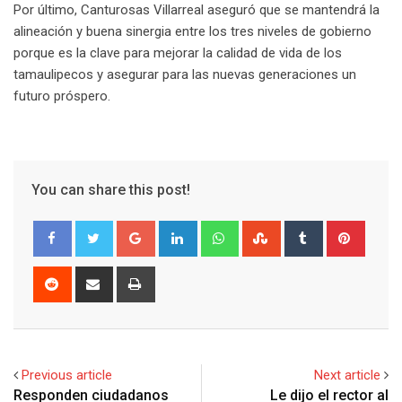
Por último, Canturosas Villarreal aseguró que se mantendrá la
alineación y buena sinergia entre los tres niveles de gobierno
porque es la clave para mejorar la calidad de vida de los
tamaulipecos y asegurar para las nuevas generaciones un
futuro próspero.
You can share this post!
G
L
W
S
T
P
o
i
h
t
u
i
o
n
a
u
m
n
R
S
P
g
k
t
m
b
t
e
h
r
l
e
s
b
l
e
d
a
i
e
d
a
l
r
r
d
r
n
+
I
p
e
e
i
e
t
Previous article
Next article
n
p
U
s
t
v
Responden ciudadanos
Le dijo el rector al