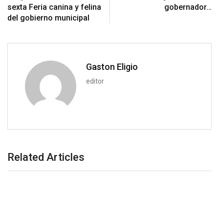
p
t
i
sexta Feria canina y felina
gobernador…
o
a
del gobierno municipal
n
E
m
a
i
Gaston Eligio
l
editor
Related Articles