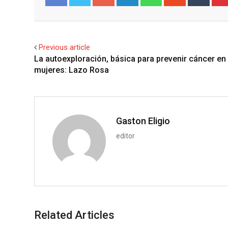
o
i
h
t
u
Facebook
Twitter
o
n
a
u
m
g
k
t
m
b
l
e
s
b
l
Previous article
e
d
a
l
r
La autoexploración, básica para prevenir cáncer en 
+
I
p
e
mujeres: Lazo Rosa
n
p
U
p
o
n
Gaston Eligio
editor
Related Articles