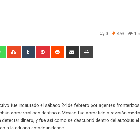
0
453
1 m
W
S
T
P
R
S
P
h
t
u
i
e
h
r
a
u
m
n
d
a
i
t
m
b
t
d
r
n
s
b
l
e
i
e
t
a
l
r
r
t
v
p
e
e
i
p
U
s
a
tivo fue incautado el sábado 24 de febrero por agentes fronterizos
p
t
E
tobús comercial con destino a México fue sometido a revisión media
o
m
 detectar dinero, y fue así como se descubrió dentro del autobús el
n
a
ado a la aduana estadounidense.
i
l