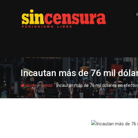
S
k
i
p
t
o
c
o
n
t
Incautan más de 76 mil dóla
e
n
-
-
Home
Texas
Incautan más de 76 mil dólares en efecti
t