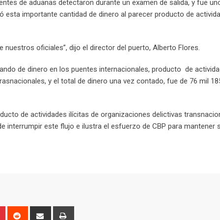
entes de aduanas detectaron durante un examen de salida, y fue un
rió esta importante cantidad de dinero al parecer producto de activid
nuestros oficiales”, dijo el director del puerto, Alberto Flores.
ando de dinero en los puentes internacionales, producto de activid
rasnacionales, y el total de dinero una vez contado, fue de 76 mil 18
cto de actividades ilícitas de organizaciones delictivas transnacio
interrumpir este flujo e ilustra el esfuerzo de CBP para mantener 
P
R
S
P