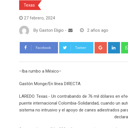
Texas
27 febrero, 2024
By
Gaston Eligio
-
2 años ago
G
L
Facebook
Twitter
o
i
o
n
g
k
–Iba rumbo a México–
l
e
e
d
Gastón Monge/En línea DIRECTA
+
I
n
LAREDO. Texas.- Un contrabando de 76 mil dólares en efec
puente internacional Colombia-Solidaridad, cuando un au
sistema no intrusivo y el apoyo de canes adiestrados para
declar