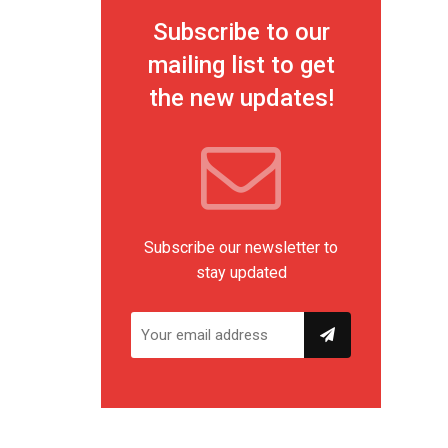
Subscribe to our
mailing list to get
the new updates!
Subscribe our newsletter to
stay updated