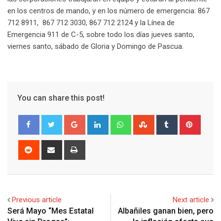
en los centros de mando, y en los número de emergencia: 867
712 8911, 867 712 3030, 867 712 2124 y la Línea de
Emergencia 911 de C-5, sobre todo los días jueves santo,
viernes santo, sábado de Gloria y Domingo de Pascua.
You can share this post!
G
L
W
S
T
P
o
i
h
t
u
i
o
n
a
u
m
n
R
S
P
g
k
t
m
b
t
e
h
r
l
e
s
b
l
e
d
a
i
e
d
a
l
r
r
d
r
n
+
I
p
e
e
i
e
t
Previous article
Next article
n
p
U
s
t
v
Será Mayo “Mes Estatal
Albañiles ganan bien, pero
p
t
i