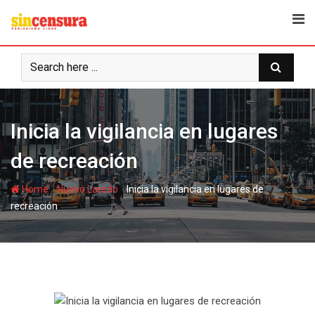
S
k
i
p
t
o
c
Inicia la vigilancia en lugares
o
n
de recreación
t
e
-
-
Home
Nuevo Laredo
Inicia la vigilancia en lugares de
n
recreación
t