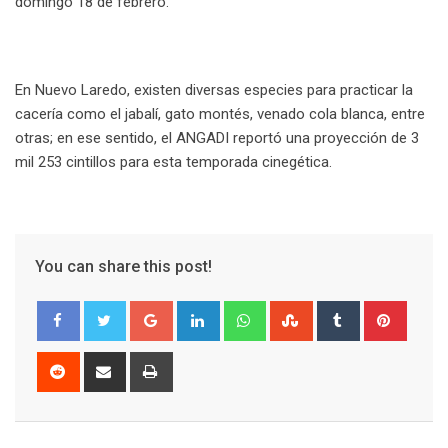
domingo 18 de febrero.
En Nuevo Laredo, existen diversas especies para practicar la
cacería como el jabalí, gato montés, venado cola blanca, entre
otras; en ese sentido, el ANGADI reportó una proyección de 3
mil 253 cintillos para esta temporada cinegética.
You can share this post!
G
L
W
S
T
P
o
i
h
t
u
i
o
n
a
u
m
n
R
S
P
g
k
t
m
b
t
e
h
r
l
e
s
b
l
e
d
a
i
e
d
a
l
r
r
d
r
n