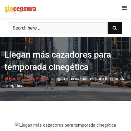
S
k
i
p
t
o
c
Llegan más cazadores para
o
n
temporada cinegética
t
e
-
-
Home
Nuevo Laredo
Llegan más cazadores para temporada
n
cinegética
t