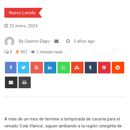
Nuevo Laredo
22 enero, 2024
By
Gaston Eligio
-
3 años ago
0
457
1 minute read
G
L
W
S
T
P
R
o
i
h
t
u
i
e
o
n
a
u
m
n
d
S
P
g
k
t
m
b
t
d
h
r
l
e
s
b
l
e
i
a
i
e
d
a
l
r
r
t
r
n
+
I
p
e
e
e
t
n
p
U
s
v
A más de un mes de termine a temporada de cacería para el
p
t
i
venado Cola Vlanca’, siguen arribando a la región cinegétia de
o
a