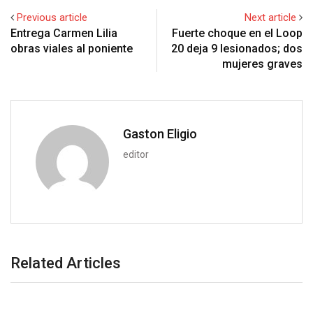
+
I
p
e
e
i
e
t
Previous article
Next article
n
p
U
s
t
v
Entrega Carmen Lilia
Fuerte choque en el Loop
p
t
i
obras viales al poniente
20 deja 9 lesionados; dos
o
a
mujeres graves
n
E
m
a
i
Gaston Eligio
l
editor
Related Articles