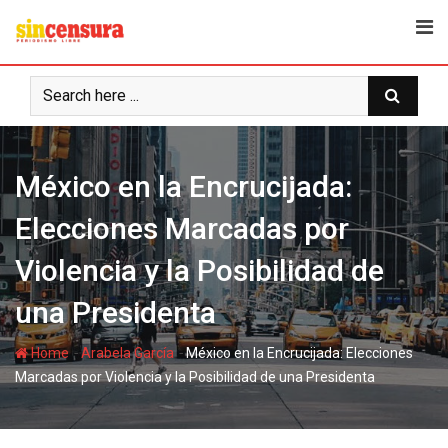
S
k
i
p
t
o
c
México en la Encrucijada:
o
n
Elecciones Marcadas por
t
e
Violencia y la Posibilidad de
n
t
una Presidenta
-
-
Home
Arabela García
México en la Encrucijada: Elecciones
Marcadas por Violencia y la Posibilidad de una Presidenta