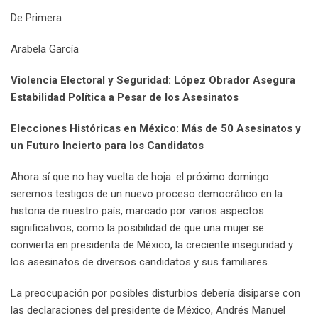
e
d
a
l
r
r
t
r
n
De Primera
+
I
p
e
e
e
t
n
p
U
s
v
Arabela García
p
t
i
o
a
Violencia Electoral y Seguridad: López Obrador Asegura
n
E
Estabilidad Política a Pesar de los Asesinatos
m
a
Elecciones Históricas en México: Más de 50 Asesinatos y
i
un Futuro Incierto para los Candidatos
l
Ahora sí que no hay vuelta de hoja: el próximo domingo
seremos testigos de un nuevo proceso democrático en la
historia de nuestro país, marcado por varios aspectos
significativos, como la posibilidad de que una mujer se
convierta en presidenta de México, la creciente inseguridad y
los asesinatos de diversos candidatos y sus familiares.
La preocupación por posibles disturbios debería disiparse con
las declaraciones del presidente de México, Andrés Manuel