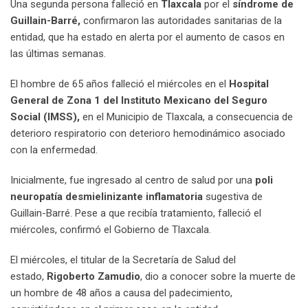
Una segunda persona falleció en
Tlaxcala
por el
síndrome de
n
E
Guillain-Barré,
confirmaron las autoridades sanitarias de la
m
entidad, que ha estado en alerta por el aumento de casos en
a
las últimas semanas.
i
l
El hombre de 65 años falleció el miércoles en el
Hospital
General de Zona 1 del Instituto Mexicano del Seguro
Social (IMSS),
en el Municipio de Tlaxcala, a consecuencia de
deterioro respiratorio con deterioro hemodinámico asociado
con la enfermedad.
Inicialmente, fue ingresado al centro de salud por una
poli
neuropatía desmielinizante inflamatoria
sugestiva de
Guillain-Barré. Pese a que recibía tratamiento, falleció el
miércoles, confirmó el Gobierno de Tlaxcala.
El miércoles, el titular de la Secretaría de Salud del
estado,
Rigoberto Zamudio
, dio a conocer sobre la muerte de
un hombre de 48 años a causa del padecimiento,