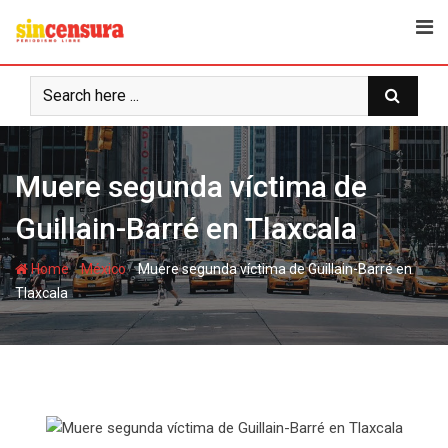
S
k
i
p
t
o
c
Muere segunda víctima de
o
n
Guillain-Barré en Tlaxcala
t
e
-
-
Home
México
Muere segunda víctima de Guillain-Barré en
n
Tlaxcala
t