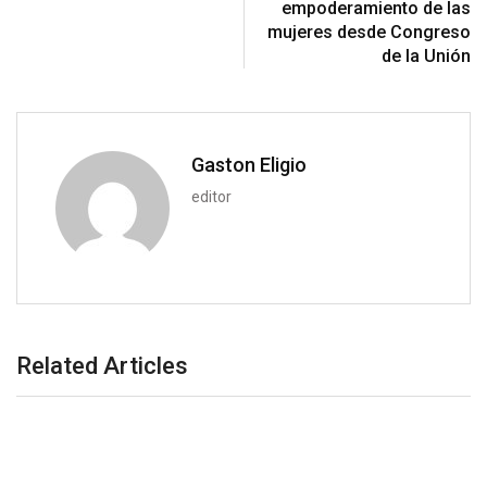
a
empoderamiento de las
n
E
mujeres desde Congreso
m
de la Unión
a
i
l
Gaston Eligio
editor
Related Articles