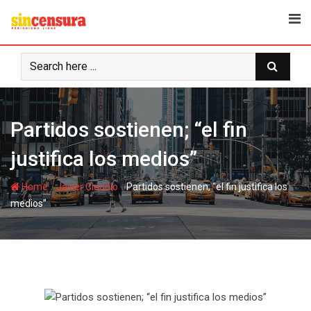
S
k
i
p
t
o
c
Partidos sostienen; “el fin
o
n
justifica los medios”
t
e
-
-
Home
Javier Claudio
Partidos sostienen; “el fin justifica los
n
medios”
t