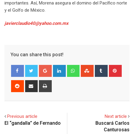
importantes. Así, Morena asegura el domino del Pacífico norte
y el Golfo de México.
javierclaudio40@yahoo.com.mx
You can share this post!
G
L
W
S
T
P
o
i
h
t
u
i
o
n
a
u
m
n
R
S
P
g
k
t
m
b
t
e
h
r
l
e
s
b
l
e
d
a
i
e
d
a
l
r
r
d
r
n
+
I
p
e
e
i
e
t
Previous article
Next article
n
p
U
s
t
v
El “gandalla” de Fernando
Buscará Carlos
p
t
i
Canturosas
o