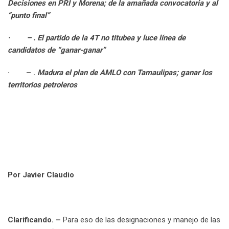
Decisiones en PRI y Morena; de la amañada convocatoria y al
n
E
“punto final”
m
a
·
– . El partido de la 4T no titubea y luce línea de
i
candidatos de “ganar-ganar”
l
·
– .
Madura el plan de AMLO con Tamaulipas; ganar los
territorios petroleros
Por Javier Claudio
Clarificando. –
Para eso de las designaciones y manejo de las