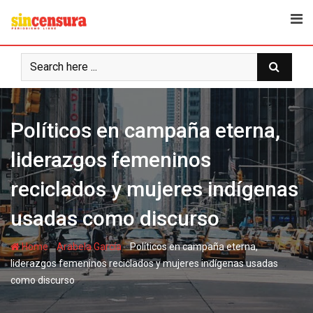
S
k
i
p
t
o
c
Políticos en campaña eterna,
o
n
liderazgos femeninos
t
e
reciclados y mujeres indígenas
n
t
usadas como discurso
-
-
Home
Arabela García
Políticos en campaña eterna,
liderazgos femeninos reciclados y mujeres indígenas usadas
como discurso