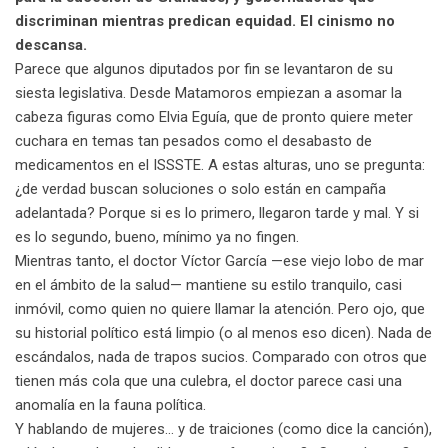
m
discriminan mientras predican equidad. El cinismo no
a
descansa.
i
Parece que algunos diputados por fin se levantaron de su
l
siesta legislativa. Desde Matamoros empiezan a asomar la
cabeza figuras como Elvia Eguía, que de pronto quiere meter
cuchara en temas tan pesados como el desabasto de
medicamentos en el ISSSTE. A estas alturas, uno se pregunta:
¿de verdad buscan soluciones o solo están en campaña
adelantada? Porque si es lo primero, llegaron tarde y mal. Y si
es lo segundo, bueno, mínimo ya no fingen.
Mientras tanto, el doctor Víctor García —ese viejo lobo de mar
en el ámbito de la salud— mantiene su estilo tranquilo, casi
inmóvil, como quien no quiere llamar la atención. Pero ojo, que
su historial político está limpio (o al menos eso dicen). Nada de
escándalos, nada de trapos sucios. Comparado con otros que
tienen más cola que una culebra, el doctor parece casi una
anomalía en la fauna política.
Y hablando de mujeres… y de traiciones (como dice la canción),