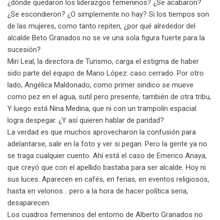
¿dónde quedaron los liderazgos femeninos? ¿Se acabaron?
¿Se escondieron? ¿O simplemente no hay? Si los tiempos son
de las mujeres, como tanto repiten, ¿por qué alrededor del
alcalde Beto Granados no se ve una sola figura fuerte para la
sucesión?
Miri Leal, la directora de Turismo, carga el estigma de haber
sido parte del equipo de Mario López: caso cerrado. Por otro
lado, Angélica Maldonado, como primer sindico se mueve
como pez en el agua, sutil pero presente, también de otra tribu,
Y luego está Nina Medina, que ni con un trampolín espacial
logra despegar. ¿Y así quieren hablar de paridad?
La verdad es que muchos aprovecharon la confusión para
adelantarse, salir en la foto y ver si pegan. Pero la gente ya no
se traga cualquier cuento. Ahí está el caso de Emerico Anaya,
que creyó que con el apellido bastaba para ser alcalde. Hoy ni
sus luces. Aparecen en cafés, en ferias, en eventos religiosos,
hasta en velorios… pero a la hora de hacer política seria,
desaparecen.
Los cuadros femeninos del entorno de Alberto Granados no