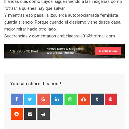
blancas que, como Layda, siguen viendo a las indígenas como
“otras” a quienes hay que salvar.
Y mientras eso pasa, la izquierda autoproclamada feminista
guarda silencio. Porque cuando el clasismo viene desde casa,
mejor mirar hacia otro lado.
Sugerencias y comentarios arabelagarcia01@hotmail.com
You can share this post!
G
L
W
S
T
P
o
i
h
t
u
i
o
n
a
u
m
n
R
S
P
g
k
t
m
b
t
e
h
r
l
e
s
b
l
e
d
a
i