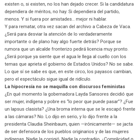
existen o, si existen, no los han dejado crecer. Si la candidatura
dependiera de méritos, no hay. Si dependiera del partido,
menos. Y si fuera por amistades… mejor ni hablar.
Y para rematar, otra vez sacan del archivo a Cabeza de Vaca.
¿Será para desviar la atención de lo verdaderamente
importante o de plano hay algo fuerte detrás? Porque se
rumora que un alcalde fronterizo pedirá licencia muy pronto.
¿Será porque ya siente que el agua le llega al cuello con los
temas que aprieta el gobierno de Estados Unidos? No se sabe.
Lo que sí se sabe es que, en este circo, los payasos cambian,
pero el espectáculo sigue igual de ridículo.
La hipocresía no se maquilla con discursos feministas
¿En qué momento la gobernadora Layda Sansores decidió que
ser mujer, indígena y pobre es “lo peor que puede pasar”? ¿Fue
un lapsus clasista? ¿Una broma interna que se le escapó frente
a las cámaras? No. Lo dijo en serio, y lo dijo frente a la
presidenta Claudia Sheinbaum, quien —irónicamente— se jacta
de ser defensora de los pueblos originarios y de las mujeres
indígenas. Nadie la corrigió. Nadie la contradijo. ¿Complicidad o