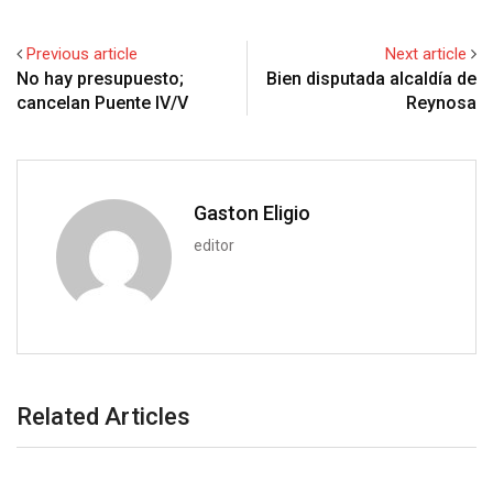
e
d
a
l
r
r
d
r
n
+
I
p
e
e
i
e
t
Previous article
Next article
n
p
U
s
t
v
No hay presupuesto;
Bien disputada alcaldía de
p
t
i
cancelan Puente IV/V
Reynosa
o
a
n
E
m
a
Gaston Eligio
i
editor
l
Related Articles