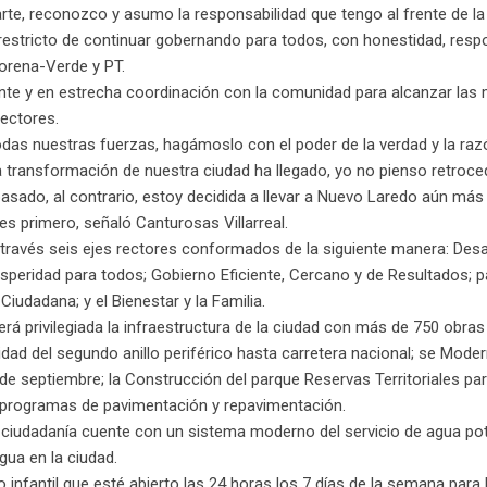
rte, reconozco y asumo la responsabilidad que tengo al frente de la
restricto de continuar gobernando para todos, con honestidad, resp
Morena-Verde y PT.
te y en estrecha coordinación con la comunidad para alcanzar las
sectores.
as nuestras fuerzas, hagámoslo con el poder de la verdad y la razó
 transformación de nuestra ciudad ha llegado, yo no pienso retroce
sado, al contrario, estoy decidida a llevar a Nuevo Laredo aún más l
es primero, señaló Canturosas Villarreal.
 través seis ejes rectores conformados de la siguiente manera: Desa
ridad para todos; Gobierno Eficiente, Cercano y de Resultados; pa
iudadana; y el Bienestar y la Familia.
rá privilegiada la infraestructura de la ciudad con más de 750 obras
idad del segundo anillo periférico hasta carretera nacional; se Moder
 septiembre; la Construcción del parque Reservas Territoriales par
s programas de pavimentación y repavimentación.
a ciudadanía cuente con un sistema moderno del servicio de agua po
gua en la ciudad.
 infantil que esté abierto las 24 horas los 7 días de la semana para 