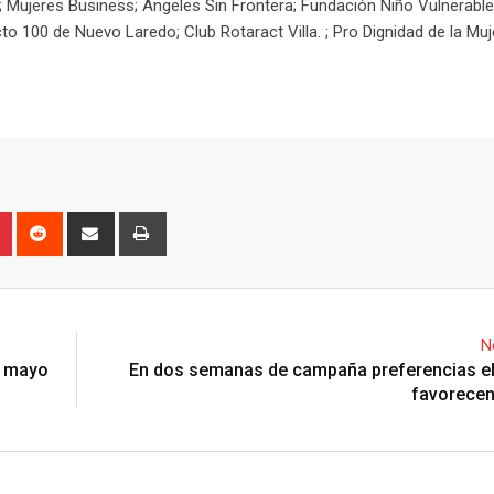
; Mujeres Business; Ángeles Sin Frontera; Fundación Niño Vulnerable
o 100 de Nuevo Laredo; Club Rotaract Villa. ; Pro Dignidad de la Muje
P
R
S
P
i
e
h
r
n
d
a
i
t
d
r
n
e
i
e
t
N
r
t
v
e mayo
En dos semanas de campaña preferencias el
e
i
favorecen
s
a
t
E
m
a