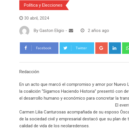
Política y Elecciones
30 abril, 2024
By
Gaston Eligio
-
2 años ago
G
L
Facebook
Twitter
o
i
o
n
g
k
Redacción
l
e
e
d
En un acto que marcó el compromiso y amor por Nuevo Lar
+
I
la coalición “Sigamos Haciendo Historia” presentó con de
n
el desarrollo humano y económico para concretar la tran
El even
Carmen Lilia Canturosas acompañada de su esposo Óscar 
de la sociedad civil y empresarial destacó que su plan de 
calidad de vida de los neolaredenses.