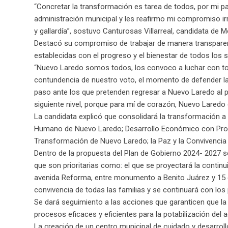
“Concretar la transformación es tarea de todos, por mi pa
administración municipal y les reafirmo mi compromiso ir
y gallardía”, sostuvo Canturosas Villarreal, candidata de 
Destacó su compromiso de trabajar de manera transparen
establecidas con el progreso y el bienestar de todos los 
“Nuevo Laredo somos todos, los convoco a luchar con tod
contundencia de nuestro voto, el momento de defender la
paso ante los que pretenden regresar a Nuevo Laredo al pa
siguiente nivel, porque para mí de corazón, Nuevo Laredo 
La candidata explicó que consolidará la transformación a
Humano de Nuevo Laredo; Desarrollo Económico con Prospe
Transformación de Nuevo Laredo; la Paz y la Convivencia C
Dentro de la propuesta del Plan de Gobierno 2024- 2027 se
que son prioritarias como: el que se proyectará la continu
avenida Reforma, entre monumento a Benito Juárez y 15 de
convivencia de todas las familias y se continuará con lo
Se dará seguimiento a las acciones que garanticen que l
procesos eficaces y eficientes para la potabilización del a
La creación de un centro municipal de cuidado y desarrollo