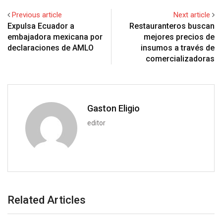
+
I
p
e
e
i
e
t
Previous article
Next article
n
p
U
s
t
v
Expulsa Ecuador a
Restauranteros buscan
p
t
i
embajadora mexicana por
mejores precios de
o
a
declaraciones de AMLO
insumos a través de
n
E
comercializadoras
m
a
i
l
Gaston Eligio
editor
Related Articles