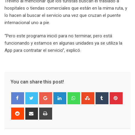
Treviño al mencionar que los turistas buscan el traslado a
hospitales o tiendas comerciales que están en la mima ruta, y
lo hacen al buscar el servicio una vez que cruzan el puente
internacional uno a pie.
“Pero este programa inició para no terminar, pero está
funcionando y estamos en algunas unidades ya se utiliza la
App para contratar el servicio”, explicó.
You can share this post!
G
L
W
S
T
P
o
i
h
t
u
i
o
n
a
u
m
n
R
S
P
g
k
t
m
b
t
e
h
r
l
e
s
b
l
e
d
a
i
e
d
a
l
r
r
d
r
n