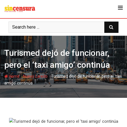
S
k
i
p
t
o
c
Turismed dejó de funcionar,
o
n
pero el ‘taxi amigo’ continúa
t
e
-
-
Home
Nuevo Laredo
Turismed dejó de funcionar, pero el ‘taxi
n
amigo’ continúa
t