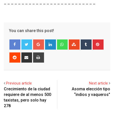
– – – – – – – – – – – – – – – – – – – – – – – – – –
You can share this post!
G
L
W
S
T
P
o
i
h
t
u
i
o
n
a
u
m
n
R
S
P
g
k
t
m
b
t
e
h
r
l
e
s
b
l
e
d
a
i
e
d
a
l
r
r
d
r
n
+
I
p
e
e
i
e
t
Previous article
Next article
n
p
U
s
t
v
Crecimiento de la ciudad
Asoma elección tipo
p
t
i
requiere de al menos 500
“indios y vaqueros”
o
a
taxistas, pero solo hay
n
E
278
m