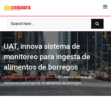
S
k
i
p
t
o
c
UAT, innova sistema de
o
n
monitoreo para ingesta de
t
e
alimentos de borregos
n
t
-
-
Home
Guadalupe González
UAT, innova sistema de
monitoreo para ingesta de alimentos de borregos