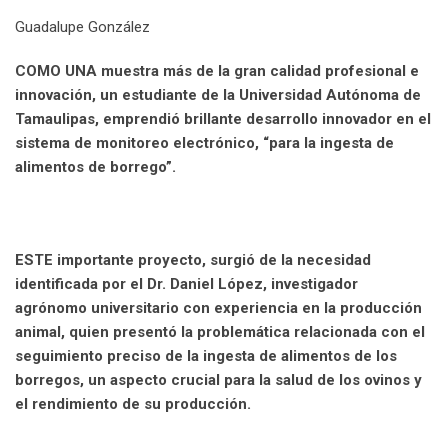
n
p
U
s
v
Guadalupe González
p
t
i
o
a
COMO UNA muestra más de la gran calidad profesional e
n
E
innovación, un estudiante de la Universidad Autónoma de
m
Tamaulipas, emprendió brillante desarrollo innovador en el
a
sistema de monitoreo electrónico, “para la ingesta de
i
alimentos de borrego”.
l
ESTE importante proyecto, surgió de la necesidad
identificada por el Dr. Daniel López, investigador
agrónomo universitario con experiencia en la producción
animal, quien presentó la problemática relacionada con el
seguimiento preciso de la ingesta de alimentos de los
borregos, un aspecto crucial para la salud de los ovinos y
el rendimiento de su producción.