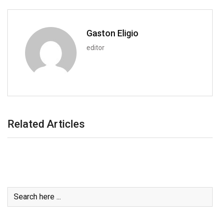
a
i
l
Gaston Eligio
editor
Related Articles