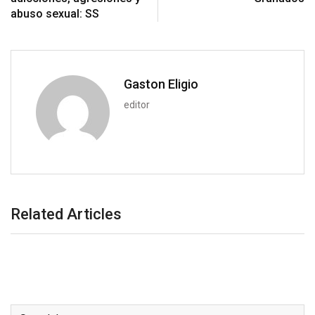
n
E
abuso sexual: SS
m
a
i
l
Gaston Eligio
editor
Related Articles