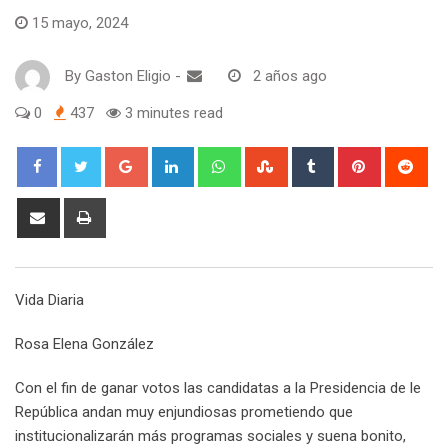
15 mayo, 2024
By
Gaston Eligio
-
2 años ago
0
437
3 minutes read
G
L
W
S
T
P
R
o
i
h
t
u
i
e
o
n
a
u
m
n
d
S
P
g
k
t
m
b
t
d
h
r
l
e
s
b
l
e
i
a
i
e
d
a
l
r
r
t
r
n
Vida Diaria
+
I
p
e
e
e
t
n
p
U
s
v
Rosa Elena González
p
t
i
o
a
Con el fin de ganar votos las candidatas a la Presidencia de le
n
E
República andan muy enjundiosas prometiendo que
m
institucionalizarán más programas sociales y suena bonito,