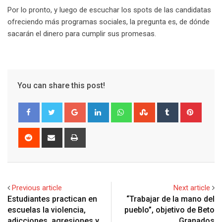
Por lo pronto, y luego de escuchar los spots de las candidatas
ofreciendo más programas sociales, la pregunta es, de dónde
sacarán el dinero para cumplir sus promesas.
You can share this post!
G
L
W
S
T
P
o
i
h
t
u
i
o
n
a
u
m
n
R
S
P
g
k
t
m
b
t
e
h
r
l
e
s
b
l
e
d
a
i
e
d
a
l
r
r
d
r
n
+
I
p
e
e
i
e
t
Previous article
Next article
n
p
U
s
t
v
Estudiantes practican en
“Trabajar de la mano del
p
t
i
escuelas la violencia,
pueblo”, objetivo de Beto
o
a
adicciones, agresiones y
Granados