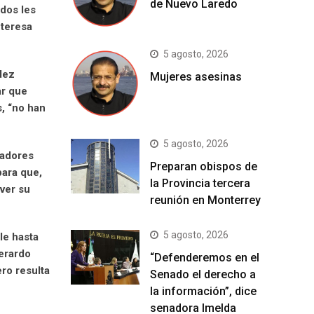
de Nuevo Laredo
 dos les
nteresa
5 agosto, 2026
dez
Mujeres asesinas
ar que
, “no han
5 agosto, 2026
jadores
Preparan obispos de
para que,
la Provincia tercera
lver su
reunión en Monterrey
5 agosto, 2026
le hasta
erardo
“Defenderemos en el
ro resulta
Senado el derecho a
la información”, dice
senadora Imelda