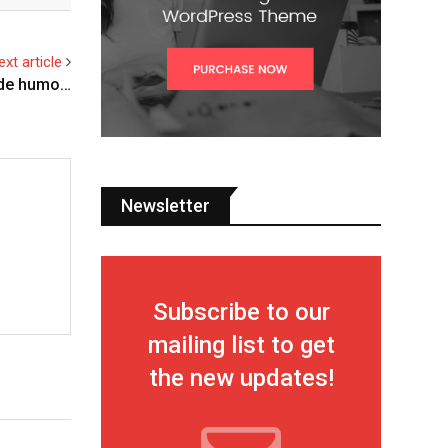
ext article
a de humo…
Newsletter
Subscribe to our
mailing list to get
the new updates!