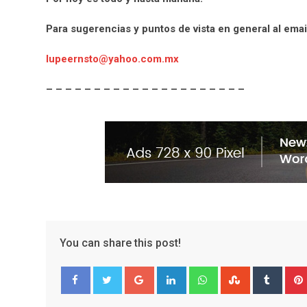
Para sugerencias y puntos de vista en general al emai
lupeernsto@yahoo.com.mx
– – – – – – – – – – – – – – – – – – – – –
You can share this post!
G
L
W
S
T
o
i
h
t
u