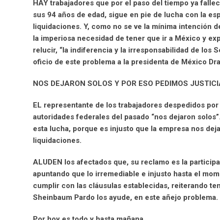
HAY trabajadores que por el paso del tiempo ya fall
sus 94 años de edad, sigue en pie de lucha con la 
liquidaciones. Y, como no se ve la mínima intención 
la imperiosa necesidad de tener que ir a México y ex
relucir, “la indiferencia y la irresponsabilidad de los
oficio de este problema a la presidenta de México Dr
NOS DEJARON SOLOS Y POR ESO PEDIMOS JUSTICI
EL representante de los trabajadores despedidos por 
autoridades federales del pasado “nos dejaron solos”
esta lucha, porque es injusto que la empresa nos dej
liquidaciones.
ALUDEN los afectados que, su reclamo es la participac
apuntando que lo irremediable e injusto hasta el mom
cumplir con las cláusulas establecidas, reiterando ten
Sheinbaum Pardo los ayude, en este añejo problema.
Por hoy es todo y hasta mañana.