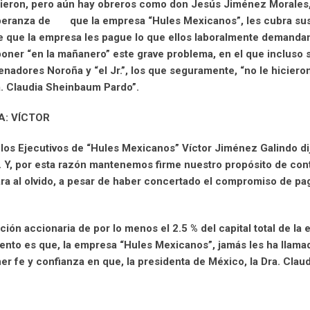
ecieron, pero aún hay obreros como don Jesús Jiménez Morales,
esperanza de que la empresa “Hules Mexicanos”, les cubra su
de que la empresa les pague lo que ellos laboralmente demandan
poner “en la mañanero” este grave problema, en el que incluso s
 Senadores Noroña y “el Jr.”, los que seguramente, “no le hicieron
a. Claudia Sheinbaum Pardo”.
A: VÍCTOR
los Ejecutivos de “Hules Mexicanos” Víctor Jiménez Galindo dij
. Y, por esta razón mantenemos firme nuestro propósito de con
ara al olvido, a pesar de haber concertado el compromiso de pa
ión accionaria de por lo menos el 2.5 % del capital total de la
ento es que, la empresa “Hules Mexicanos”, jamás les ha llama
er fe y confianza en que, la presidenta de México, la Dra. Claud