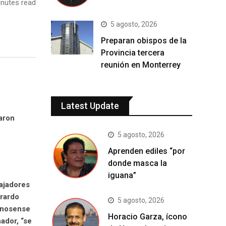
nutes read
5 agosto, 2026
Preparan obispos de la
Provincia tercera
reunión en Monterrey
Latest Update
aron
5 agosto, 2026
Aprenden ediles “por
donde masca la
iguana”
ajadores
erardo
5 agosto, 2026
eynosense
Horacio Garza, ícono
ador, “se