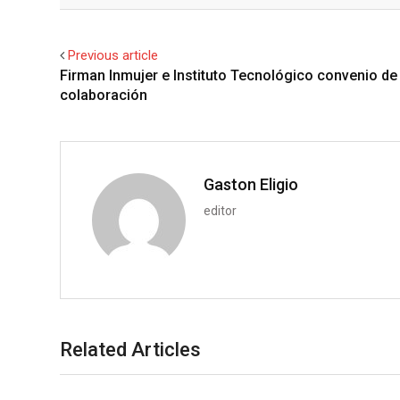
Facebook
Twitter
o
n
a
u
m
g
k
t
m
b
l
e
s
b
l
Previous article
e
d
a
l
r
Firman Inmujer e Instituto Tecnológico convenio de
+
I
p
e
colaboración
n
p
U
p
o
n
Gaston Eligio
editor
Related Articles