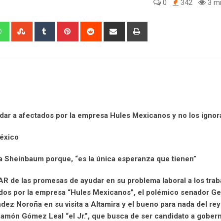
0
342
3 mi
W
S
T
P
R
S
P
h
t
u
i
e
h
r
a
u
m
n
d
a
i
t
m
b
t
d
r
n
s
b
l
e
i
e
t
a
l
r
r
t
v
p
e
e
i
p
U
s
a
ar a afectados por la empresa Hules Mexicanos y no los ignor
p
t
E
o
m
México
n
a
i
a Sheinbaum porque, “es la única esperanza que tienen”
l
R de las promesas de ayudar en su problema laboral a los trab
dos por la empresa “Hules Mexicanos”, el polémico senador G
dez Noroña en su visita a Altamira y el bueno para nada del r
amón Gómez Leal “el Jr.”, que busca de ser candidato a gobern