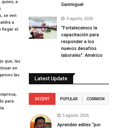
 quien, a
Sanmiguel
s
, se ven
4 agosto, 2026
aldrá a
“Fortalecemos la
 llegar el
capacitación para
responder a los
nuevos desafíos
laborales”: Américo
o que, las
tinuar en
garnos las
Latest Update
 empresa,
RECENT
POPULAR
COMMON
do para
ia
5 agosto, 2026
Aprenden ediles “por