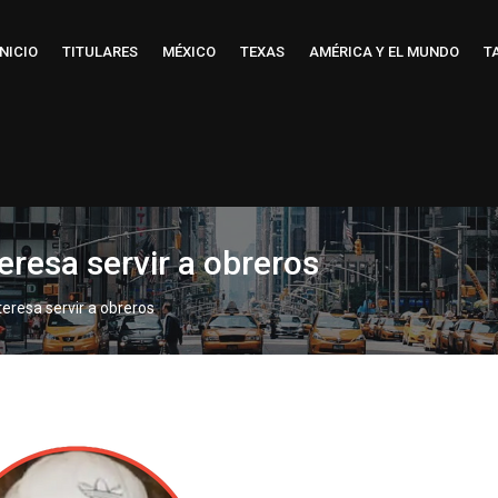
INICIO
TITULARES
MÉXICO
TEXAS
AMÉRICA Y EL MUNDO
T
teresa servir a obreros
nteresa servir a obreros