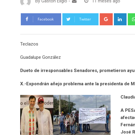
By
Gaston Eligio
-
11 meses ago
G
L
Facebook
Twitter
o
i
o
n
g
k
Teclazos
l
e
e
d
Guadalupe González
+
I
n
Dueto de irresponsables Senadores, prometieron ayud
X.-Expondrán añejo problema ante la presidenta de 
Claudi
A PESA
afecta
Fernán
José R