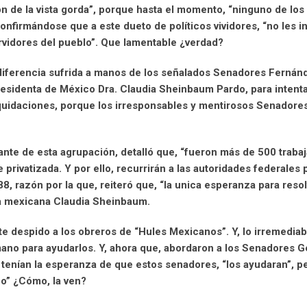
on de la vista gorda”, porque hasta el momento, “ninguno de los
onfirmándose que a este dueto de políticos vividores, “no les i
servidores del pueblo”. Que lamentable ¿verdad?
diferencia sufrida a manos de los señalados Senadores Fernán
residenta de México Dra. Claudia Sheinbaum Pardo, para intent
quidaciones, porque los irresponsables y mentirosos Senadores
nte de esta agrupación, detalló que, “fueron más de 500 traba
ivatizada. Y por ello, recurrirán a las autoridades federales 
8, razón por la que, reiteró que, “la unica esperanza para reso
ia mexicana Claudia Sheinbaum.
e despido a los obreros de “Hules Mexicanos”. Y, lo irremediab
mano para ayudarlos. Y, ahora que, abordaron a los Senadores G
enían la esperanza de que estos senadores, “los ayudaran”, pe
no” ¿Cómo, la ven?