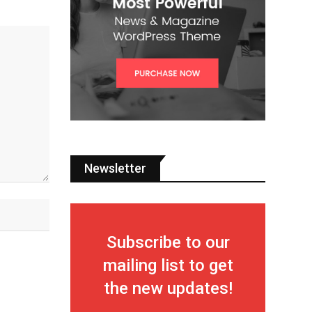
Newsletter
Subscribe to our
mailing list to get
the new updates!