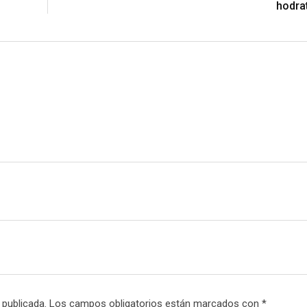
hodra
s
a
t
E
m
a
i
l
 publicada.
Los campos obligatorios están marcados con
*