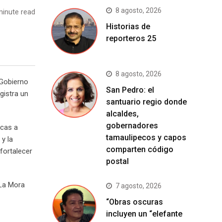
8 agosto, 2026
inute read
Historias de
reporteros 25
8 agosto, 2026
 Gobierno
San Pedro: el
gistra un
santuario regio donde
alcaldes,
gobernadores
icas a
tamaulipecos y capos
y la
comparten código
fortalecer
postal
 La Mora
7 agosto, 2026
“Obras oscuras
incluyen un “elefante