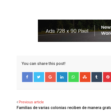
You can share this post!
G
L
W
S
T
o
i
h
t
u
Facebook
Twitter
o
n
a
u
m
g
k
t
m
b
l
e
s
b
l
Previous article
e
d
a
l
r
Familias de varias colonias reciben de manera grat
+
I
p
e