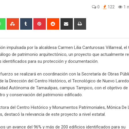
0
122
1 m
W
S
T
P
R
S
P
h
t
u
i
e
h
r
a
u
m
n
d
a
i
t
m
b
t
d
r
n
ón impulsada por la alcaldesa Carmen Lilia Canturosas Villarreal, el
s
b
l
e
i
e
t
atálogo de patrimonio arquitectónico, un proyecto que actualmente re
a
l
r
r
t
v
s identificados para su protección y documentación.
p
e
e
i
p
U
s
a
fuerzo se realizará en coordinación con la Secretaría de Obras Públ
p
t
E
de la Dirección del Centro Histórico, el Tecnológico de Nuevo Laredo 
o
m
sidad Autónoma de Tamaulipas, campus Tampico, con el objetivo de 
n
a
stro y conservación del patrimonio edificado.
i
l
ectora del Centro Histórico y Monumentos Patrimoniales, Mónica De
 destacó la relevancia de este proyecto a nivel estatal.
s un avance del 96% y más de 200 edificios identificados para su