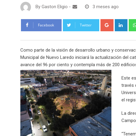
By
Gaston Eligio
-
3 meses ago
G
L
Facebook
Twitter
o
i
o
n
g
k
Como parte de la visión de desarrollo urbano y conservaci
l
e
Municipal de Nuevo Laredo iniciará la actualización del c
e
d
avance del 96 por ciento y contempla más de 200 edificio
+
I
n
Este es
través 
Univer
el regi
La dir
Campos,
“Tenemo