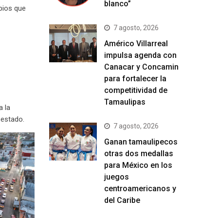
blanco”
ipios que
7 agosto, 2026
Américo Villarreal
impulsa agenda con
Canacar y Concamin
para fortalecer la
competitividad de
Tamaulipas
a la
 estado.
7 agosto, 2026
Ganan tamaulipecos
otras dos medallas
para México en los
juegos
centroamericanos y
del Caribe