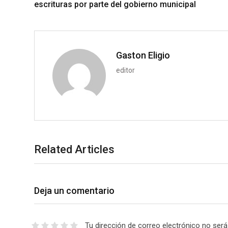
escrituras por parte del gobierno municipal
n
p
U
p
o
n
Gaston Eligio
editor
Related Articles
Deja un comentario
Tu dirección de correo electrónico no será