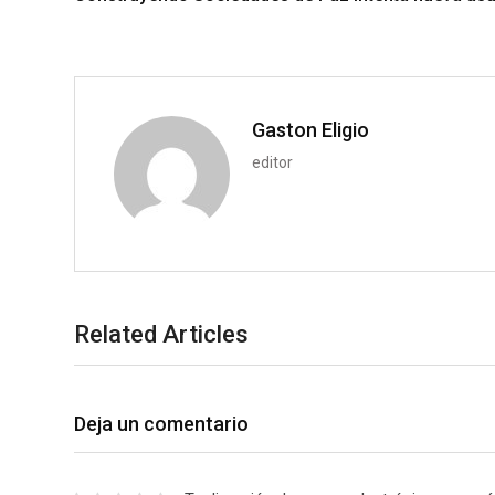
+
I
p
e
n
p
U
p
o
n
Gaston Eligio
editor
Related Articles
Deja un comentario