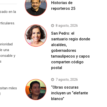
Historias de
reporteros 25
icado en la
ticulares.
8 agosto, 2026
San Pedro: el
santuario regio donde
prioridad
alcaldes,
de una
gobernadores
ponsable y
tamaulipecos y capos
s
comparten código
postal
7 agosto, 2026
“Obras oscuras
sitan miles
incluyen un “elefante
l
blanco”