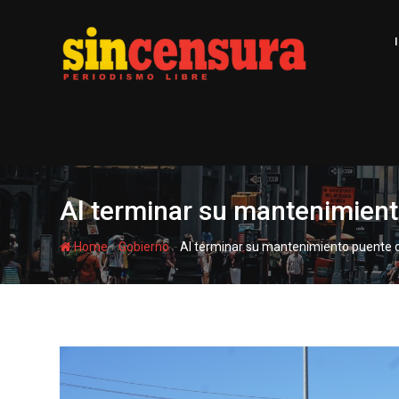
S
k
i
p
t
o
c
o
n
t
Al terminar su mantenimiento
e
n
-
-
Home
Gobierno
Al terminar su mantenimiento puente de
t