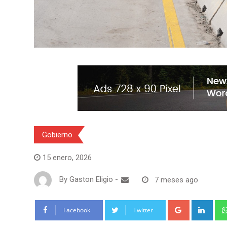
Gobierno
15 enero, 2026
By
Gaston Eligio
-
7 meses ago
G
L
Facebook
Twitter
o
i