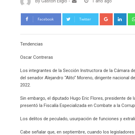
By
Gaston Eligio
-
1 año ago
G
L
Facebook
Twitter
o
i
o
n
g
k
Tendencias
l
e
e
d
Oscar Contreras
+
I
n
Los integrantes de la Sección Instructora de la Cámara d
del senador Alejandro “Alito” Moreno, dirigente nacional de
2022.
Sin embargo, el diputado Hugo Eric Flores, presidente de l
presentó la Fiscalía Especializada en Combate a la Corr
Los delitos de peculado, usurpación de funciones y extral
Cabe señalar que, en septiembre, cuando los legisladores i