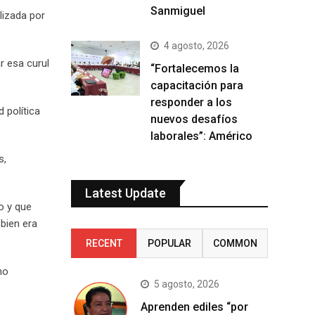
Sanmiguel
lizada por
4 agosto, 2026
r esa curul
“Fortalecemos la
capacitación para
responder a los
 política
nuevos desafíos
laborales”: Américo
s,
Latest Update
o y que
 bien era
RECENT
POPULAR
COMMON
mo
5 agosto, 2026
Aprenden ediles “por