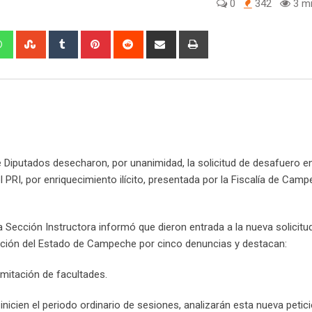
0
342
3 mi
W
S
T
P
R
S
P
h
t
u
i
e
h
r
a
u
m
n
d
a
i
t
m
b
t
d
r
n
s
b
l
e
i
e
t
a
l
r
r
t
v
p
e
e
i
p
U
s
a
e Diputados desecharon, por unanimidad, la solicitud de desafuero e
p
t
E
l PRI, por enriquecimiento ilícito, presentada por la Fiscalía de Camp
o
m
n
a
i
a Sección Instructora informó que dieron entrada a la nueva solicitu
l
upción del Estado de Campeche por cinco denuncias y destacan:
imitación de facultades.
nicien el periodo ordinario de sesiones, analizarán esta nueva petic