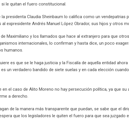
i le quitan el fuero constitucional.
la presidenta Claudia Sheinbaum lo califica como un vendepatrias 
 al expresidente Andrés Manuel López Obrador, sus hijos y otros mo
o de Maximiliano y los llamados que hace al extranjero para que otros
ganismos internacionales, lo confirman y hasta dice, un poco exage
hos humanos.
re es que se le haga justicia y la Fiscalía de aquella entidad ahora 
to es un verdadero bandido de siete suelas y en cada elección cuand
e en el caso de Alito Moreno no hay persecución política, ya que su
rme a derecho.
 hagan de la manera más transparente que puedan, se sabe que el diri
 espera que los legisladores le quiten el fuero para que sea juzgado 