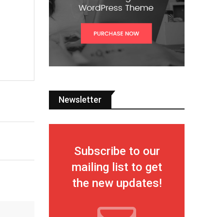
Newsletter
Subscribe to our
mailing list to get
the new updates!