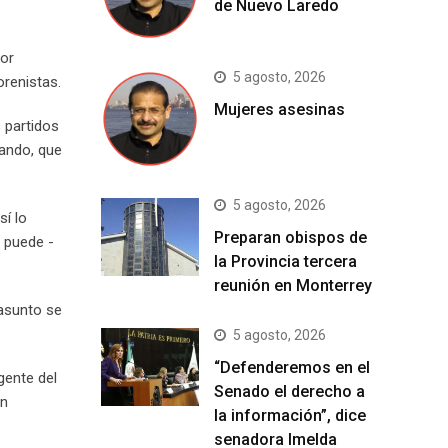
de Nuevo Laredo
por
5 agosto, 2026
renistas.
Mujeres asesinas
 partidos
rando, que
5 agosto, 2026
sí lo
Preparan obispos de
o puede -
la Provincia tercera
reunión en Monterrey
 asunto se
5 agosto, 2026
“Defenderemos en el
gente del
Senado el derecho a
en
la información”, dice
senadora Imelda