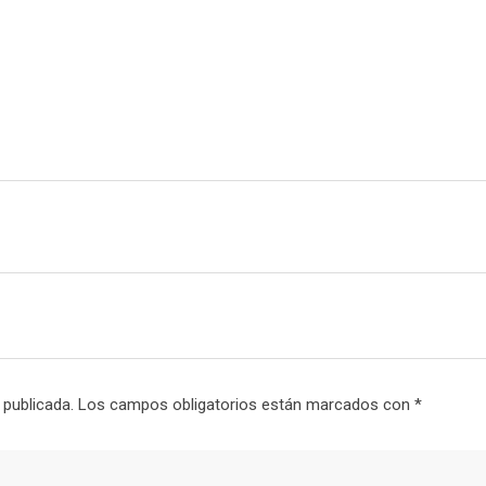
m
a
i
l
 publicada.
Los campos obligatorios están marcados con
*