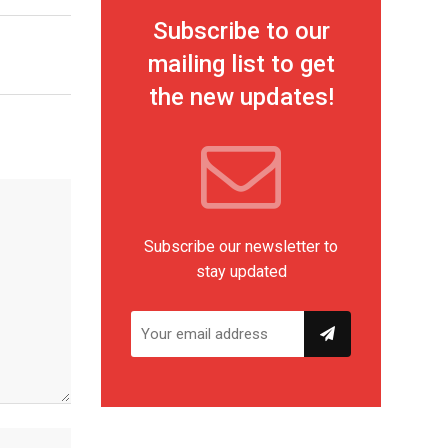
Subscribe to our
mailing list to get
the new updates!
Subscribe our newsletter to
stay updated