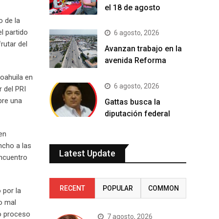
el 18 de agosto
o de la
l partido
6 agosto, 2026
rutar del
Avanzan trabajo en la
avenida Reforma
oahuila en
6 agosto, 2026
r del PRI
bre una
Gattas busca la
diputación federal
en
ncho a las
Latest Update
encuentro
RECENT
POPULAR
COMMON
 por la
o mal
mo proceso
7 agosto, 2026