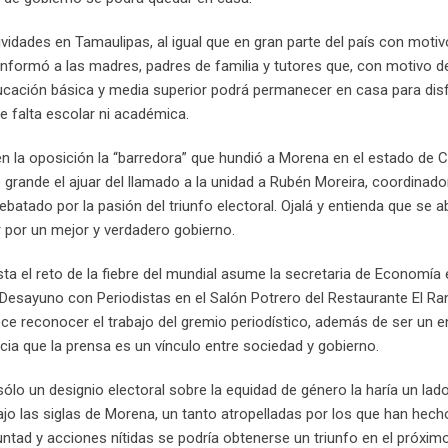
tividades en Tamaulipas, al igual que en gran parte del país con motiv
nformó a las madres, padres de familia y tutores que, con motivo de
ducación básica y media superior podrá permanecer en casa para disf
e falta escolar ni académica.
n la oposición la “barredora” que hundió a Morena en el estado de C
 grande el ajuar del llamado a la unidad a Rubén Moreira, coordinado
batado por la pasión del triunfo electoral. Ojalá y entienda que se a
r por un mejor y verdadero gobierno.
ta el reto de la fiebre del mundial asume la secretaria de Economía 
Desayuno con Periodistas en el Salón Potrero del Restaurante El Ra
rece reconocer el trabajo del gremio periodístico, además de ser un 
ia que la prensa es un vínculo entre sociedad y gobierno.
o un designio electoral sobre la equidad de género la haría un lado
jo las siglas de Morena, un tanto atropelladas por los que han hech
luntad y acciones nítidas se podría obtenerse un triunfo en el próxi