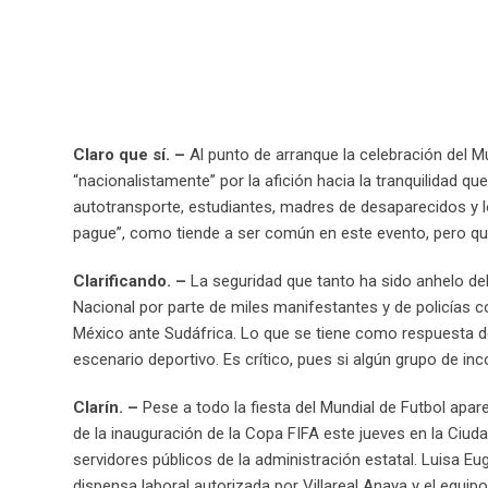
Claro que sí. –
Al punto de arranque la celebración del M
“nacionalistamente” por la afición hacia la tranquilidad
autotransporte, estudiantes, madres de desaparecidos y 
pague”, como tiende a ser común en este evento, pero qu
Clarificando. –
La seguridad que tanto ha sido anhelo del
Nacional por parte de miles manifestantes y de policías 
México ante Sudáfrica. Lo que se tiene como respuesta de l
escenario deportivo. Es crítico, pues si algún grupo de i
Clarín. –
Pese a todo la fiesta del Mundial de Futbol apa
de la inauguración de la Copa FIFA este jueves en la Ciud
servidores públicos de la administración estatal. Luisa Eu
dispensa laboral autorizada por Villareal Anaya y el equi