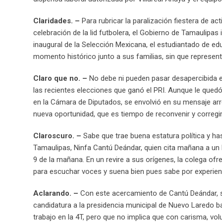
Claridades. –
Para rubricar la paralización fiestera de ac
celebración de la lid futbolera, e
l Gobierno de Tamaulipas i
inaugural de la Selección Mexicana, el estudiantado de e
momento histórico junto a sus familias, sin que represent
Claro que no. –
No debe ni pueden pasar desapercibida e
las recientes elecciones que ganó el PRI. Aunque le quedó
en la Cámara de Diputados, se envolvió en su mensaje arre
nueva oportunidad, que es tiempo de reconvenir y corregi
Claroscuro. –
Sabe que trae buena estatura política y has
Tamaulipas, Ninfa Cantú Deándar, quien cita mañana a un 
9 de la mañana. En un revire a sus orígenes, la colega of
para escuchar voces y suena bien pues sabe por experienc
Aclarando. –
Con este acercamiento de Cantú Deándar, sól
candidatura a la presidencia municipal de Nuevo Laredo ba
trabajo en la 4T, pero que no implica que con carisma, vo