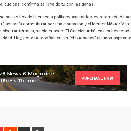
a, que casi confirma se lleva de tu con las ganas.
o salvan hoy de la crítica a políticos aspirantes, es retomado de aq
) aparecía como titular por una diputación y el locutor Néstor Varg
 singular fórmula, se dio cuando “El Cachichurris”, casi subestimado
aridad. Hoy, por esto confían en las “chistosadas” algunos aspirante
P
R
S
P