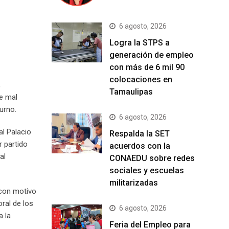
6 agosto, 2026
Logra la STPS a
generación de empleo
con más de 6 mil 90
colocaciones en
,
Tamaulipas
e mal
urno.
6 agosto, 2026
al Palacio
Respalda la SET
r partido
acuerdos con la
al
CONAEDU sobre redes
sociales y escuelas
militarizadas
 con motivo
ral de los
6 agosto, 2026
a la
Feria del Empleo para