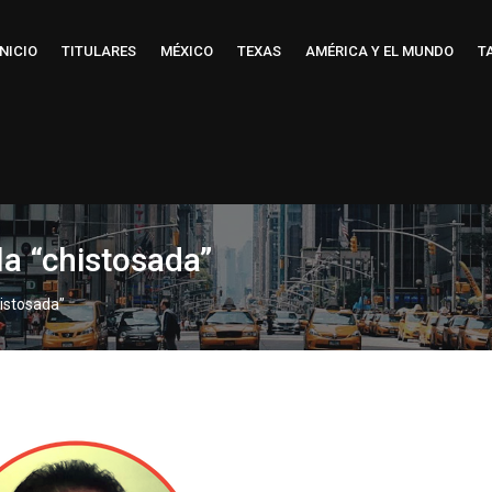
INICIO
TITULARES
MÉXICO
TEXAS
AMÉRICA Y EL MUNDO
T
la “chistosada”
histosada”