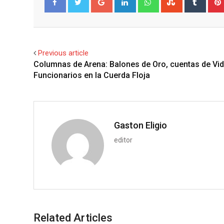
o
i
h
t
u
Facebook
Twitter
o
n
a
u
m
g
k
t
m
b
l
e
s
b
l
Previous article
e
d
a
l
r
Columnas de Arena: Balones de Oro, cuentas de Vid
+
I
p
e
Funcionarios en la Cuerda Floja
n
p
U
p
o
n
Gaston Eligio
editor
Related Articles