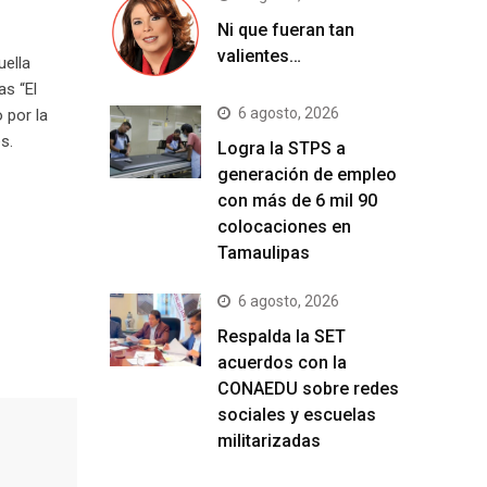
Ni que fueran tan
valientes…
uella
as “El
6 agosto, 2026
 por la
s.
Logra la STPS a
generación de empleo
con más de 6 mil 90
colocaciones en
Tamaulipas
6 agosto, 2026
Respalda la SET
acuerdos con la
CONAEDU sobre redes
sociales y escuelas
militarizadas