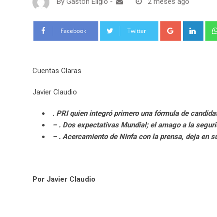
By
Gaston Eligio
-
2 meses ago
G
L
Facebook
Twitter
o
i
o
n
g
k
Cuentas Claras
l
e
e
d
Javier Claudio
+
I
n
. PRI quien integró primero una fórmula de candid
– . Dos expectativas Mundial; el amago a la segu
– . Acercamiento de Ninfa con la prensa, deja en
Por Javier Claudio