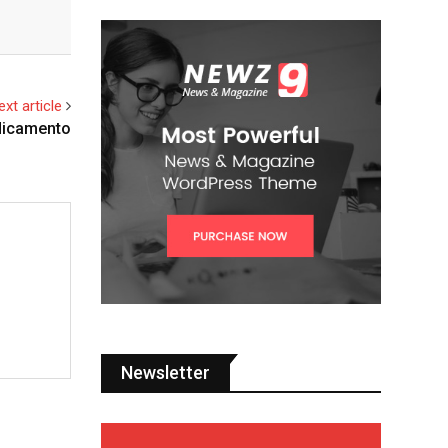
ext article
edicamento
Newsletter