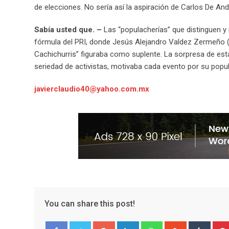
de elecciones. No sería así la aspiración de Carlos De And
Sabía usted que. –
Las “populacherías” que distinguen y n
fórmula del PRI, donde Jesús Alejandro Valdez Zermeño (+
Cachichurris” figuraba como suplente. La sorpresa de esta
seriedad de activistas, motivaba cada evento por su popul
javierclaudio40@yahoo.com.mx
You can share this post!
G
L
W
S
T