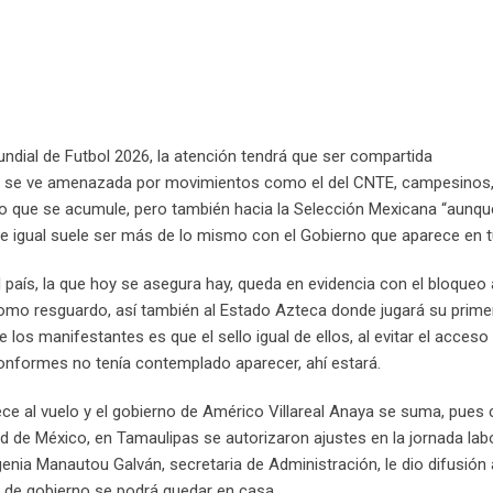
undial de Futbol 2026, la atención tendrá que ser compartida
 que se ve amenazada por movimientos como el del CNTE, campesinos
lo que se acumule, pero también hacia la Selección Mexicana “aunqu
e igual suele ser más de lo mismo con el Gobierno que aparece en t
 país, la que hoy se asegura hay, queda en evidencia con el bloqueo 
como resguardo, así también al Estado Azteca donde jugará su prime
os manifestantes es que el sello igual de ellos, al evitar el acceso 
nconformes no tenía contemplado aparecer, ahí estará.
rece al vuelo y el gobierno de Américo Villareal Anaya se suma, pues
ad de México, en Tamaulipas se autorizaron ajustes en la jornada labo
genia Manautou Galván, secretaria de Administración, le dio difusión 
po de gobierno se podrá quedar en casa.