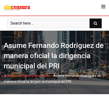
S
k
i
p
t
o
c
Asume Fernando Rodríguez de
o
n
manera oficial la dirigencia
t
e
municipal del PRI
n
t
-
-
Home
Política y Elecciones
Asume Fernando Rodríguez de
manera oficial la dirigencia municipal del PRI