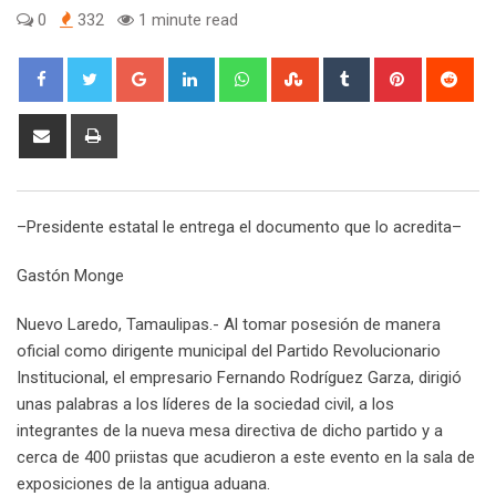
0
332
1 minute read
G
L
W
S
T
P
R
o
i
h
t
u
i
e
o
n
a
u
m
n
d
S
P
g
k
t
m
b
t
d
h
r
l
e
s
b
l
e
i
a
i
e
d
a
l
r
r
t
r
n
–Presidente estatal le entrega el documento que lo acredita–
+
I
p
e
e
e
t
n
p
U
s
v
Gastón Monge
p
t
i
o
a
Nuevo Laredo, Tamaulipas.- Al tomar posesión de manera
n
E
oficial como dirigente municipal del Partido Revolucionario
m
Institucional, el empresario Fernando Rodríguez Garza, dirigió
a
unas palabras a los líderes de la sociedad civil, a los
i
integrantes de la nueva mesa directiva de dicho partido y a
l
cerca de 400 priistas que acudieron a este evento en la sala de
exposiciones de la antigua aduana.