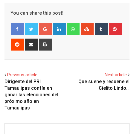
You can share this post!
G
L
W
S
T
P
o
i
h
t
u
i
o
n
a
u
m
n
R
S
P
g
k
t
m
b
t
e
h
r
l
e
s
b
l
e
d
a
i
e
d
a
l
r
r
d
r
n
+
I
p
e
e
i
e
t
Previous article
Next article
n
p
U
s
t
v
Dirigente del PRI
Que suene y resuene el
p
t
i
Tamaulipas confía en
Cielito Lindo…
o
a
ganar las elecciones del
n
E
próximo año en
m
Tamaulipas
a
i
l