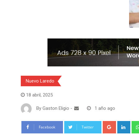
Nuevo Laredo
18 abril, 2025
By
Gaston Eligio
-
1 año ago
G
L
Facebook
Twitter
o
i