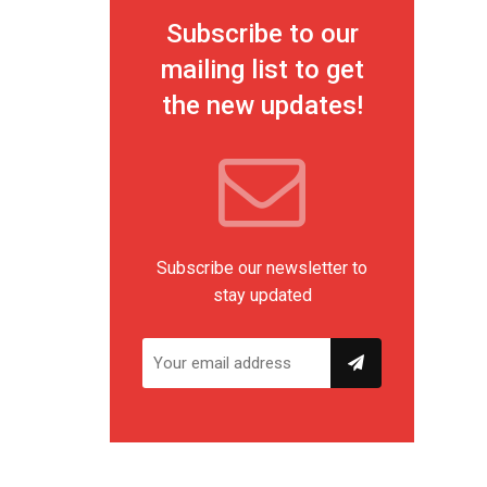
Subscribe to our
mailing list to get
the new updates!
Subscribe our newsletter to
stay updated