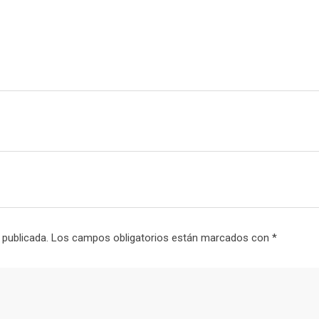
i
l
 publicada.
Los campos obligatorios están marcados con
*