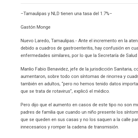
o
n
g
k
–Tamaulipas y NLD tienen una tasa del 1.7%–
l
e
e
d
Gastón Monge
+
I
n
Nuevo Laredo, Tamaulipas.- Ante el incremento en la aten
debido a cuadros de gastroenteritis, hay confusión en cuan
enfermedades similares, por lo que la Secretaría de Salu
Manlio Fabio Benavidez, jefe de la jurisdicción Sanitaria,
aumentaron, sobre todo con síntomas de rinorrea y cuadr
también en adultos, “pero no hemos tenido datos import
que se trata de rotavirus”, explicó el médico.
Pero dijo que el aumento en casos de este tipo no son 
padres de familia que cuando un niño presente los síntoma
que se queden en sus casas y no los saquen a la calle par
innecesarios y romper la cadena de transmisión.