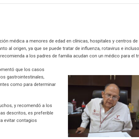
a
u
m
n
d
a
i
t
m
b
t
d
r
n
s
b
l
e
i
e
t
a
l
r
r
t
v
p
e
e
i
p
U
s
a
ción médica a menores de edad en clínicas, hospitales y centros de
p
t
E
to al origen, ya que se puede tratar de influenza, rotavirus e inclus
o
m
d recomienda a los padres de familia acudan con un médico para el t
n
a
i
 comentó que los casos
l
os gastrointestinales,
antes como para determinar
muchos, y recomendó a los
s descritos, es preferible
a evitar contagios