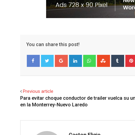
You can share this post!
G
L
W
S
T
o
i
h
t
u
Facebook
Twitter
o
n
a
u
m
g
k
t
m
b
l
e
s
b
l
Previous article
e
d
a
l
r
Para evitar choque conductor de trailer vuelca su u
+
I
p
e
en la Monterrey-Nuevo Laredo
n
p
U
p
o
n
Gaston Eligio