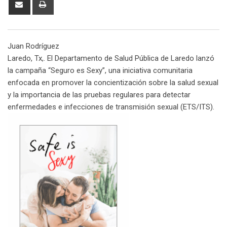
S
P
g
k
t
m
b
t
d
h
r
l
e
s
b
l
e
i
a
i
e
d
a
l
r
r
t
r
n
Juan Rodríguez
+
I
p
e
e
e
t
Laredo, Tx,. El Departamento de Salud Pública de Laredo lanzó
n
p
U
s
v
la campaña “Seguro es Sexy”, una iniciativa comunitaria
p
t
i
enfocada en promover la concientización sobre la salud sexual
o
a
y la importancia de las pruebas regulares para detectar
n
E
enfermedades e infecciones de transmisión sexual (ETS/ITS).
m
a
i
l