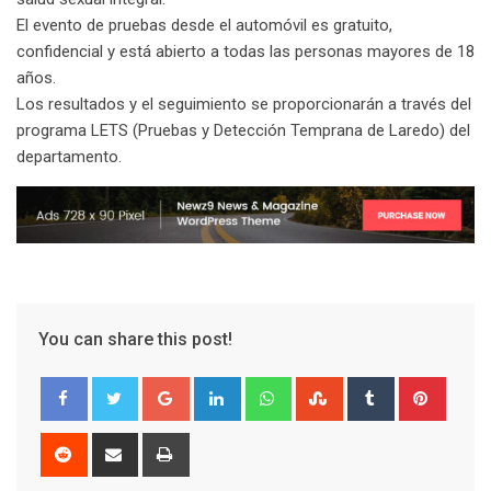
El evento de pruebas desde el automóvil es gratuito,
confidencial y está abierto a todas las personas mayores de 18
años.
Los resultados y el seguimiento se proporcionarán a través del
programa LETS (Pruebas y Detección Temprana de Laredo) del
departamento.
You can share this post!
G
L
W
S
T
P
o
i
h
t
u
i
o
n
a
u
m
n
R
S
P
g
k
t
m
b
t
e
h
r