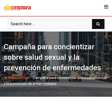
S
k
i
p
t
o
c
Campaña para concientizar
o
n
sobre salud sexual y la
t
e
prevención de enfermedades
n
t
-
-
Home
Texas
Campaña para concientizar sobre salud sexual
y la prevención de enfermedades