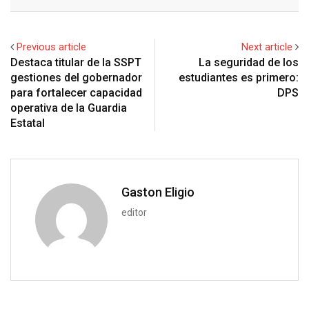
l
e
s
b
l
e
d
a
i
e
d
a
l
r
r
d
r
n
+
I
p
e
e
i
e
t
Previous article
Next article
n
p
U
s
t
v
Destaca titular de la SSPT
La seguridad de los
p
t
i
gestiones del gobernador
estudiantes es primero:
o
a
para fortalecer capacidad
DPS
n
E
operativa de la Guardia
m
Estatal
a
i
l
Gaston Eligio
editor