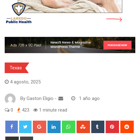
Texas
4 agosto, 2025
By
Gaston Eligio
-
1 año ago
0
423
1 minute read
G
L
W
S
T
P
R
o
i
h
t
u
i
e
o
n
a
u
m
n
d