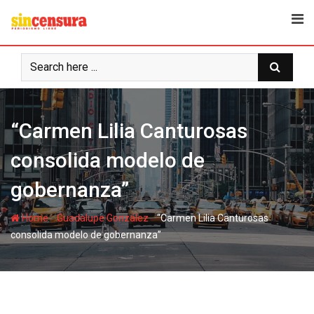
S
k
i
p
t
o
c
“Carmen Lilia Canturosas
o
n
consolida modelo de
t
e
gobernanza”
n
t
-
-
Home
Guadalupe González
“Carmen Lilia Canturosas
consolida modelo de gobernanza”