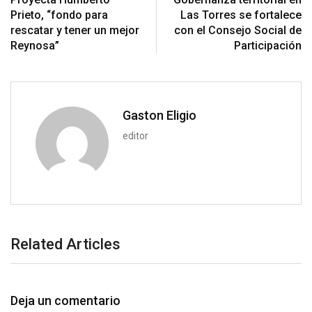
p
t
i
Prieto, “fondo para
Las Torres se fortalece
o
a
rescatar y tener un mejor
con el Consejo Social de
n
E
Reynosa”
Participación
m
a
i
l
Gaston Eligio
editor
Related Articles
Deja un comentario