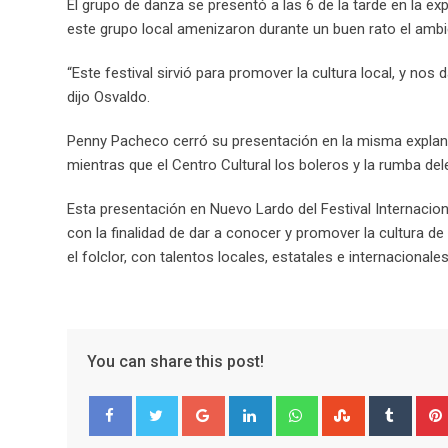
El grupo de danza se presentó a las 6 de la tarde en la ex
este grupo local amenizaron durante un buen rato el ambie
“Este festival sirvió para promover la cultura local, y nos
dijo Osvaldo.
Penny Pacheco cerró su presentación en la misma explan
mientras que el Centro Cultural los boleros y la rumba dele
Esta presentación en Nuevo Lardo del Festival Internacio
con la finalidad de dar a conocer y promover la cultura de l
el folclor, con talentos locales, estatales e internacionale
You can share this post!
G
L
W
S
T
o
i
h
t
u