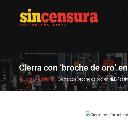
S
k
i
p
t
o
c
o
n
t
Cierra con ‘broche de oro’ en
e
n
-
-
Home
Gobierno
Cierra con ‘broche de oro’ en NLD Festiv
t