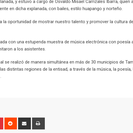
planada, y estuvo a cargo de Osvaldo Misael Carrizales Ibarra, quien a
nte en dicha explanada, con bailes, estilo huapango y norteño.
 da la oportunidad de mostrar nuestro talento y promover la cultura de 
ada con una estupenda muestra de música electrónica con poesía a
itaron a los asistentes.
nal se realizó de manera simultánea en más de 30 municipios de Tam
as distintas regiones de la entisad, a través de la música, la poesía,
s.
P
R
S
P
i
e
h
r