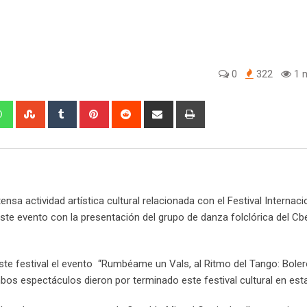
0
322
1 m
W
S
T
P
R
S
P
h
t
u
i
e
h
r
a
u
m
n
d
a
i
t
m
b
t
d
r
n
s
b
l
e
i
e
t
a
l
r
r
t
v
a actividad artística cultural relacionada con el Festival Internacio
p
e
e
i
te evento con la presentación del grupo de danza folclórica del Cbe
p
U
s
a
p
t
E
o
m
ste festival el evento “Rumbéame un Vals, al Ritmo del Tango: Bolero
n
a
os espectáculos dieron por terminado este festival cultural en esta
i
l