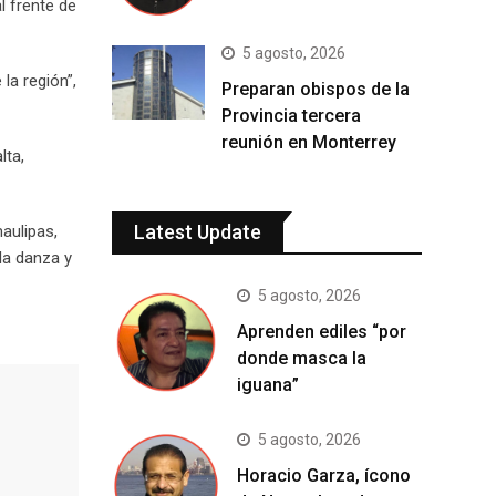
l frente de
5 agosto, 2026
la región”,
Preparan obispos de la
Provincia tercera
reunión en Monterrey
lta,
Latest Update
aulipas,
 la danza y
5 agosto, 2026
Aprenden ediles “por
donde masca la
iguana”
5 agosto, 2026
Horacio Garza, ícono