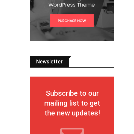
Newsletter
Subscribe to our
mailing list to get
the new updates!