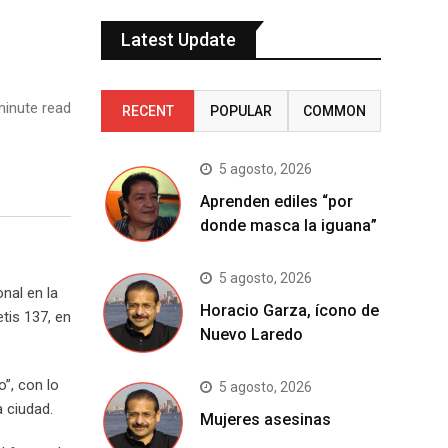
Latest Update
inute read
RECENT
POPULAR
COMMON
5 agosto, 2026
Aprenden ediles “por
donde masca la iguana”
5 agosto, 2026
nal en la
Horacio Garza, ícono de
tis 137, en
Nuevo Laredo
”, con lo
5 agosto, 2026
 ciudad.
Mujeres asesinas