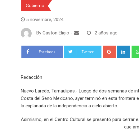
Gobierno
5 noviembre, 2024
By
Gaston Eligio
-
2 años ago
G
L
Facebook
Twitter
o
i
o
n
g
k
Redacción
l
e
e
d
Nuevo Laredo, Tamaulipas.- Luego de dos semanas de intens
+
I
Costa del Seno Mexicano, ayer terminó en esta frontera es
n
la explanada de la independencia a cielo abierto.
Asimismo, en el Centro Cultural se presentó para cerrar e
que amb