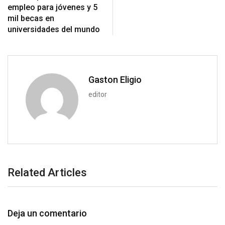
o
a
empleo para jóvenes y 5
n
E
mil becas en
m
universidades del mundo
a
i
l
Gaston Eligio
editor
Related Articles
Deja un comentario