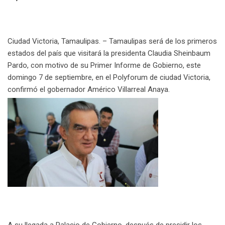
l
Ciudad Victoria, Tamaulipas. – Tamaulipas será de los primeros
estados del país que visitará la presidenta Claudia Sheinbaum
Pardo, con motivo de su Primer Informe de Gobierno, este
domingo 7 de septiembre, en el Polyforum de ciudad Victoria,
confirmó el gobernador Américo Villarreal Anaya.
A su llegada a Palacio de Gobierno, después de presidir los