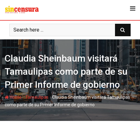
S
k
i
p
t
o
c
Claudia Sheinbaum visitará
o
n
Tamaulipas como parte de su
t
e
Primer Informe de gobierno
n
t
-
-
Home
Tamaulipas
Claudia Sheinbaum visitará Tamaulipas
como parte de su Primer Informe de gobierno