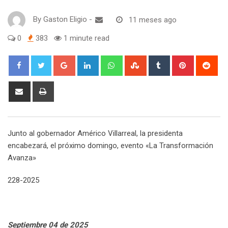
By
Gaston Eligio
-
11 meses ago
0
383
1 minute read
G
L
W
S
T
P
R
o
i
h
t
u
i
e
o
n
a
u
m
n
d
S
P
g
k
t
m
b
t
d
h
r
l
e
s
b
l
e
i
a
i
e
d
a
l
r
r
t
r
n
Junto al gobernador Américo Villarreal, la presidenta
+
I
p
e
e
e
t
encabezará, el próximo domingo, evento «La Transformación
n
p
U
s
v
Avanza»
p
t
i
o
a
228-2025
n
E
m
a
i
Septiembre 04 de 2025