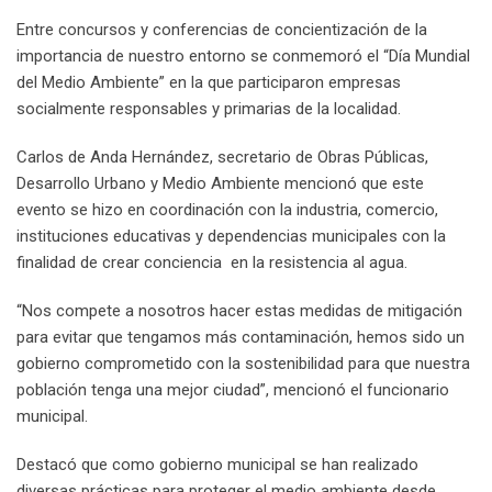
n
p
U
s
v
Entre concursos y conferencias de concientización de la
p
t
i
importancia de nuestro entorno se conmemoró el “Día Mundial
o
a
del Medio Ambiente” en la que participaron empresas
n
E
socialmente responsables y primarias de la localidad.
m
a
Carlos de Anda Hernández, secretario de Obras Públicas,
i
Desarrollo Urbano y Medio Ambiente mencionó que este
l
evento se hizo en coordinación con la industria, comercio,
instituciones educativas y dependencias municipales con la
finalidad de crear conciencia en la resistencia al agua.
“Nos compete a nosotros hacer estas medidas de mitigación
para evitar que tengamos más contaminación, hemos sido un
gobierno comprometido con la sostenibilidad para que nuestra
población tenga una mejor ciudad”, mencionó el funcionario
municipal.
Destacó que como gobierno municipal se han realizado
diversas prácticas para proteger el medio ambiente desde