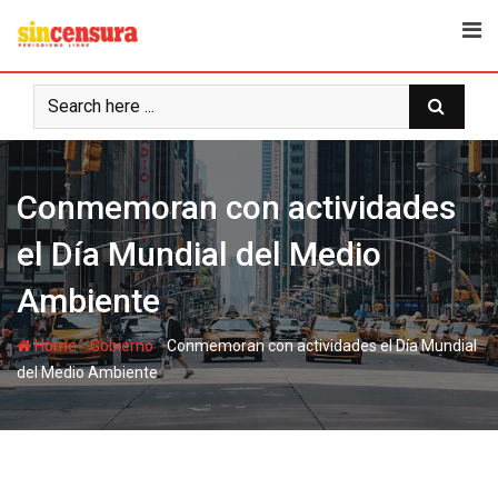
S
k
i
p
t
o
c
Conmemoran con actividades
o
n
el Día Mundial del Medio
t
e
Ambiente
n
t
-
-
Home
Gobierno
Conmemoran con actividades el Día Mundial
del Medio Ambiente