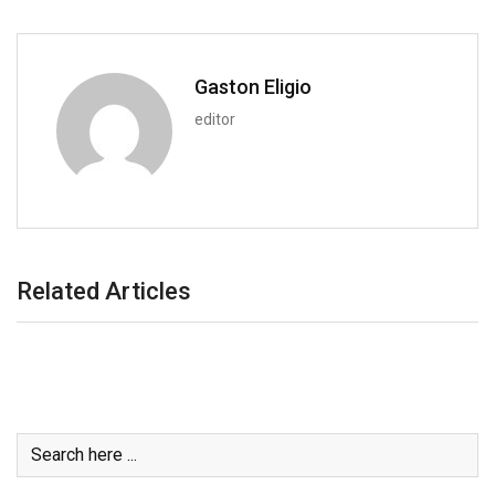
m
a
i
Gaston Eligio
l
editor
Related Articles