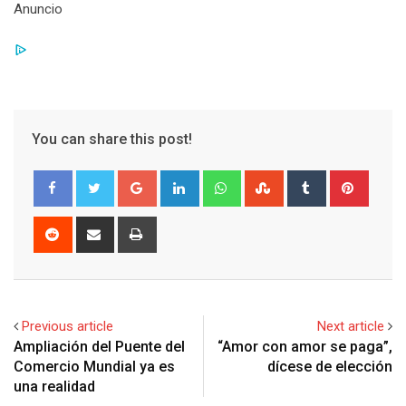
Anuncio
You can share this post!
G
L
W
S
T
P
o
i
h
t
u
i
o
n
a
u
m
n
R
S
P
g
k
t
m
b
t
e
h
r
l
e
s
b
l
e
d
a
i
e
d
a
l
r
r
d
r
n
+
I
p
e
e
i
e
t
Previous article
Next article
n
p
U
s
t
v
Ampliación del Puente del
“Amor con amor se paga”,
p
t
i
Comercio Mundial ya es
dícese de elección
o
a
una realidad
n
E