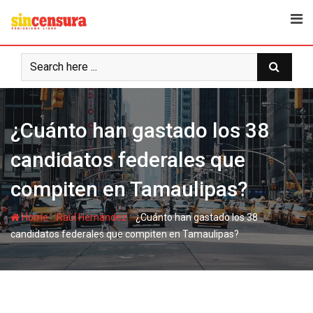
S
k
i
p
t
o
c
¿Cuánto han gastado los 38
o
n
candidatos federales que
t
e
compiten en Tamaulipas?
n
t
-
-
Home
Raúl Hernández
¿Cuánto han gastado los 38
candidatos federales que compiten en Tamaulipas?