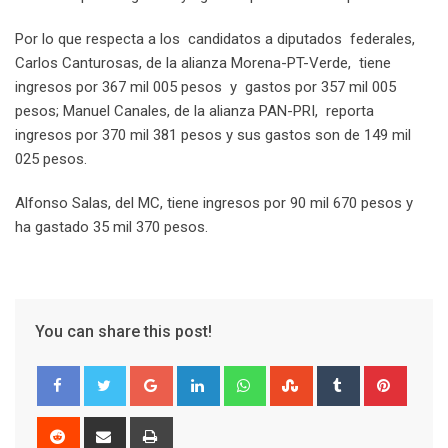
Por lo que respecta a los candidatos a diputados federales,
Carlos Canturosas, de la alianza Morena-PT-Verde, tiene
ingresos por 367 mil 005 pesos y gastos por 357 mil 005
pesos; Manuel Canales, de la alianza PAN-PRI, reporta
ingresos por 370 mil 381 pesos y sus gastos son de 149 mil
025 pesos.
Alfonso Salas, del MC, tiene ingresos por 90 mil 670 pesos y
ha gastado 35 mil 370 pesos.
You can share this post!
G
L
W
S
T
P
o
i
h
t
u
i
o
n
a
u
m
n
R
S
P