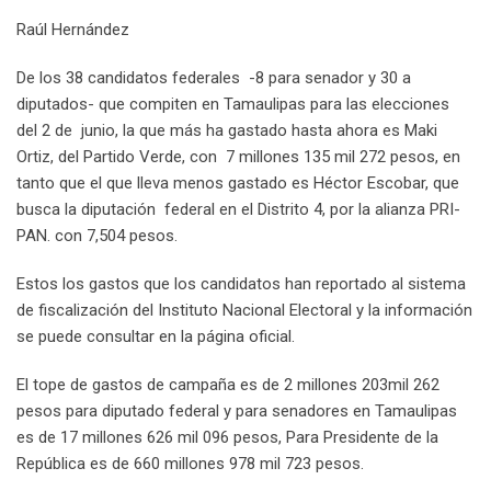
n
p
U
s
v
Raúl Hernández
p
t
i
o
a
De los 38 candidatos federales -8 para senador y 30 a
n
E
diputados- que compiten en Tamaulipas para las elecciones
m
del 2 de junio, la que más ha gastado hasta ahora es Maki
a
Ortiz, del Partido Verde, con 7 millones 135 mil 272 pesos, en
i
tanto que el que lleva menos gastado es Héctor Escobar, que
l
busca la diputación federal en el Distrito 4, por la alianza PRI-
PAN. con 7,504 pesos.
Estos los gastos que los candidatos han reportado al sistema
de fiscalización del Instituto Nacional Electoral y la información
se puede consultar en la página oficial.
El tope de gastos de campaña es de 2 millones 203mil 262
pesos para diputado federal y para senadores en Tamaulipas
es de 17 millones 626 mil 096 pesos, Para Presidente de la
República es de 660 millones 978 mil 723 pesos.