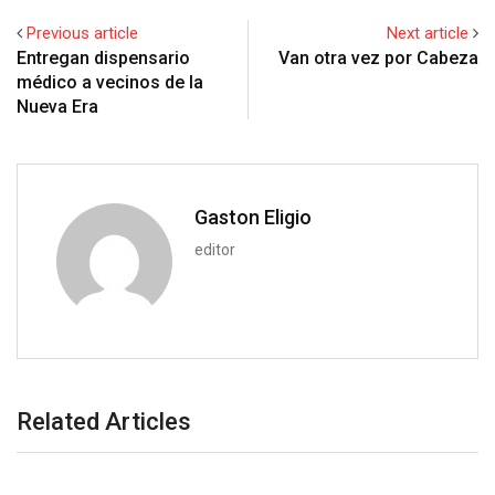
+
I
p
e
e
i
e
t
Previous article
Next article
n
p
U
s
t
v
Entregan dispensario
Van otra vez por Cabeza
p
t
i
médico a vecinos de la
o
a
Nueva Era
n
E
m
a
i
Gaston Eligio
l
editor
Related Articles