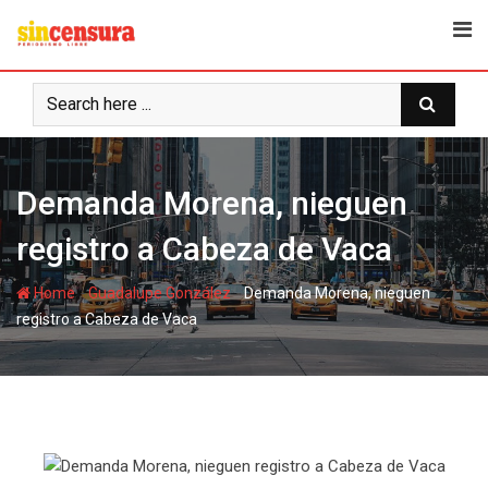
S
k
i
p
t
o
c
Demanda Morena, nieguen
o
n
registro a Cabeza de Vaca
t
e
-
-
Home
Guadalupe González
Demanda Morena, nieguen
n
registro a Cabeza de Vaca
t