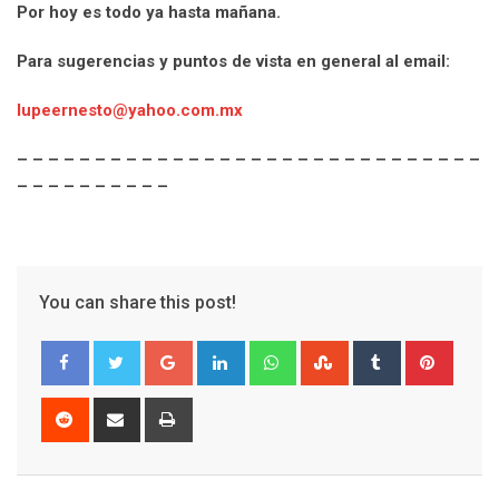
Por hoy es todo ya hasta mañana.
Para sugerencias y puntos de vista en general al email:
lupeernesto@yahoo.com.mx
– – – – – – – – – – – – – – – – – – – – – – – – – – – – – –
– – – – – – – – – –
You can share this post!
G
L
W
S
T
P
o
i
h
t
u
i
o
n
a
u
m
n
R
S
P
g
k
t
m
b
t
e
h
r
l
e
s
b
l
e
d
a
i
e
d
a
l
r
r
d
r
n