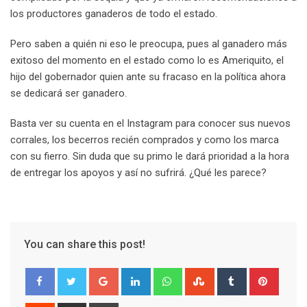
los productores ganaderos de todo el estado.
Pero saben a quién ni eso le preocupa, pues al ganadero más
exitoso del momento en el estado como lo es Ameriquito, el
hijo del gobernador quien ante su fracaso en la política ahora
se dedicará ser ganadero.
Basta ver su cuenta en el Instagram para conocer sus nuevos
corrales, los becerros recién comprados y como los marca
con su fierro. Sin duda que su primo le dará prioridad a la hora
de entregar los apoyos y así no sufrirá. ¿Qué les parece?
You can share this post!
G
L
W
S
T
P
o
i
h
t
u
i