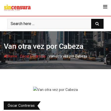
S
k
i
p
t
o
c
Van otra vez por Cabeza
o
n
-
-
Home
Óscar Contreras
Van otra vez por Cabeza
t
e
n
t
Óscar Contreras