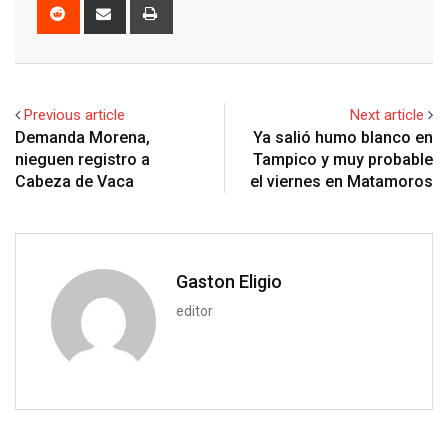
o
n
a
u
m
n
R
S
P
g
k
t
m
b
t
e
h
r
l
e
s
b
l
e
d
a
i
e
d
a
l
r
r
d
r
n
+
I
p
e
e
i
e
t
Previous article
Next article
n
p
U
s
t
v
Demanda Morena,
Ya salió humo blanco en
p
t
i
nieguen registro a
Tampico y muy probable
o
a
Cabeza de Vaca
el viernes en Matamoros
n
E
m
a
i
Gaston Eligio
l
editor