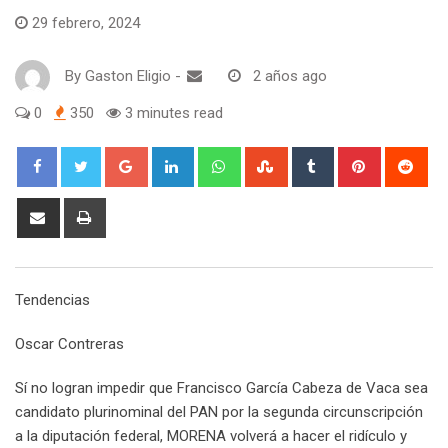
29 febrero, 2024
By
Gaston Eligio
-
2 años ago
0
350
3 minutes read
G
L
W
S
T
P
R
o
i
h
t
u
i
e
o
n
a
u
m
n
d
S
P
g
k
t
m
b
t
d
h
r
l
e
s
b
l
e
i
a
i
e
d
a
l
r
r
t
r
n
Tendencias
+
I
p
e
e
e
t
n
p
U
s
v
Oscar Contreras
p
t
i
o
a
Sí no logran impedir que Francisco García Cabeza de Vaca sea
n
E
candidato plurinominal del PAN por la segunda circunscripción
m
a la diputación federal, MORENA volverá a hacer el ridículo y