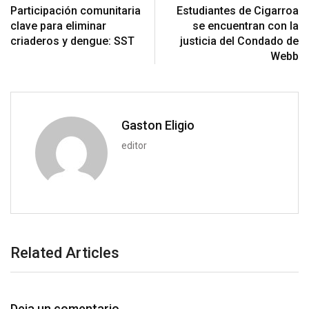
n
p
U
s
t
v
Participación comunitaria
Estudiantes de Cigarroa
p
t
i
clave para eliminar
se encuentran con la
o
a
criaderos y dengue: SST
justicia del Condado de
n
E
Webb
m
a
i
l
Gaston Eligio
editor
Related Articles
Deja un comentario