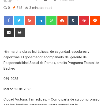
0
515
3 minutes read
G
L
W
S
T
P
R
o
i
h
t
u
i
e
o
n
a
u
m
n
d
S
P
g
k
t
m
b
t
d
h
r
l
e
s
b
l
e
i
a
i
e
d
a
l
r
r
t
r
n
-En marcha obras hidráulicas, de seguridad, escolares y
+
I
p
e
e
e
t
deportivas. El gobernador acompañado del gerente de
n
p
U
s
v
Responsabilidad Social de Pemex, amplía Programa Estatal de
p
t
i
Bacheo
o
a
n
E
069-2025
m
a
Marzo 25 de 2025
i
l
Ciudad Victoria, Tamaulipas. – Como parte de su compromiso