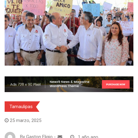
Tamaulipas
25 marzo, 2025
By
Gaston Eligio
-
1 año ago