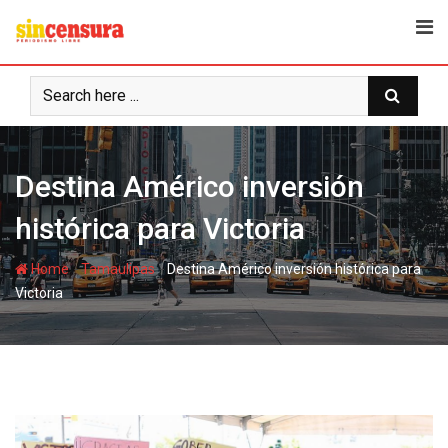
S
k
i
p
t
o
c
Destina Américo inversión
o
n
histórica para Victoria
t
e
-
-
Home
Tamaulipas
Destina Américo inversión histórica para
n
Victoria
t