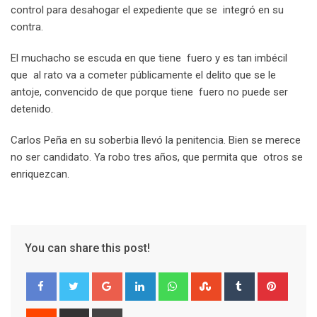
control para desahogar el expediente que se integró en su
contra.
El muchacho se escuda en que tiene fuero y es tan imbécil
que al rato va a cometer públicamente el delito que se le
antoje, convencido de que porque tiene fuero no puede ser
detenido.
Carlos Peña en su soberbia llevó la penitencia. Bien se merece
no ser candidato. Ya robo tres años, que permita que otros se
enriquezcan.
You can share this post!
G
L
W
S
T
P
o
i
h
t
u
i
o
n
a
u
m
n