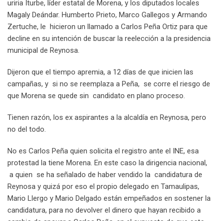
uriria Iturbe, líder estatal de Morena, y los diputados locales
n
E
Magaly Deándar. Humberto Prieto, Marco Gallegos y Armando
m
Zertuche, le hicieron un llamado a Carlos Peña Ortiz para que
a
decline en su intención de buscar la reelección a la presidencia
i
municipal de Reynosa.
l
Dijeron que el tiempo apremia, a 12 días de que inicien las
campañas, y si no se reemplaza a Peña, se corre el riesgo de
que Morena se quede sin candidato en plano proceso.
Tienen razón, los ex aspirantes a la alcaldía en Reynosa, pero
no del todo.
No es Carlos Peña quien solicita el registro ante el INE, esa
protestad la tiene Morena. En este caso la dirigencia nacional,
a quien se ha señalado de haber vendido la candidatura de
Reynosa y quizá por eso el propio delegado en Tamaulipas,
Mario Llergo y Mario Delgado están empeñados en sostener la
candidatura, para no devolver el dinero que hayan recibido a