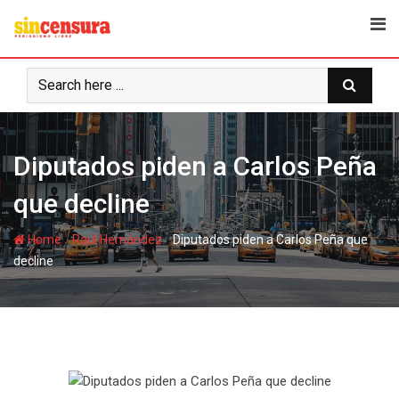
S
k
i
p
t
o
c
Diputados piden a Carlos Peña
o
n
que decline
t
e
-
-
Home
Raúl Hernández
Diputados piden a Carlos Peña que
n
decline
t