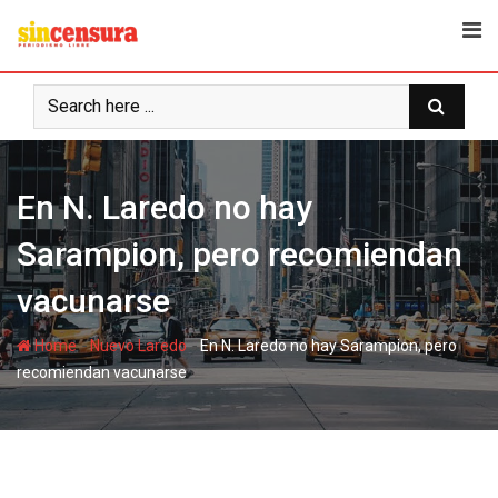
S
k
i
p
t
o
c
En N. Laredo no hay
o
n
Sarampion, pero recomiendan
t
e
vacunarse
n
t
-
-
Home
Nuevo Laredo
En N. Laredo no hay Sarampion, pero
recomiendan vacunarse