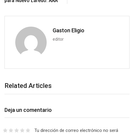
para Nuevo Laredo: AAA
n
E
m
a
i
Gaston Eligio
l
editor
Related Articles
Deja un comentario
Tu dirección de correo electrónico no será