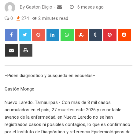
By
Gaston Eligio
-
6 meses ago
0
274
2 minutes read
G
L
W
S
T
P
R
o
i
h
t
u
i
e
o
n
a
u
m
n
d
S
P
g
k
t
m
b
t
d
h
r
l
e
s
b
l
e
i
a
i
e
d
a
l
r
r
t
r
n
–Piden diagnóstico y búsqueda en escuelas–
+
I
p
e
e
e
t
n
p
U
s
v
Gastón Monge
p
t
i
o
a
Nuevo Laredo, Tamaulipas.- Con más de 8 mil casos
n
E
acumulados en el país, 27 muertes este 2026 y un notable
m
avance de la enfermedad, en Nuevo Laredo no se han
a
registrados casos ni posibles contagios, lo que es confirmado
i
por el Instituto de Diagnóstico y referencia Epidemiológicos de
l