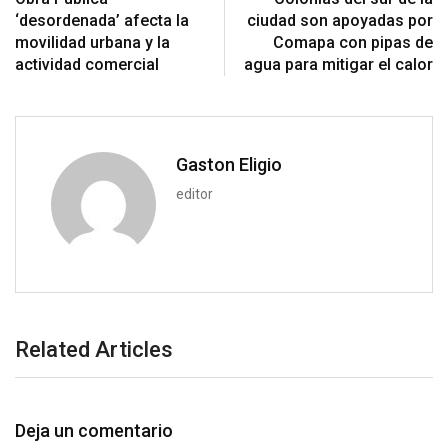
p
t
i
‘desordenada’ afecta la
ciudad son apoyadas por
o
a
movilidad urbana y la
Comapa con pipas de
n
E
actividad comercial
agua para mitigar el calor
m
a
i
l
Gaston Eligio
editor
Related Articles
Deja un comentario