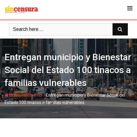
S
k
i
p
t
o
c
Entregan municipio y Bienestar
o
n
Social del Estado 100 tinacos a
t
e
familias vulnerables
n
t
-
-
Home
Gobierno
Entregan municipio y Bienestar Social del
Estado 100 tinacos a familias vulnerables