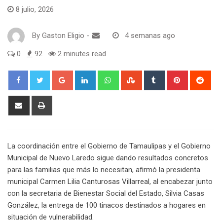
8 julio, 2026
By
Gaston Eligio
-
4 semanas ago
0
92
2 minutes read
G
L
W
S
T
P
R
o
i
h
t
u
i
e
o
n
a
u
m
n
d
S
P
g
k
t
m
b
t
d
h
r
l
e
s
b
l
e
i
a
i
e
d
a
l
r
r
t
r
n
La coordinación entre el Gobierno de Tamaulipas y el Gobierno
+
I
p
e
e
e
t
Municipal de Nuevo Laredo sigue dando resultados concretos
n
p
U
s
v
para las familias que más lo necesitan, afirmó la presidenta
p
t
i
municipal Carmen Lilia Canturosas Villarreal, al encabezar junto
o
a
con la secretaria de Bienestar Social del Estado, Silvia Casas
n
E
González, la entrega de 100 tinacos destinados a hogares en
m
situación de vulnerabilidad.
a