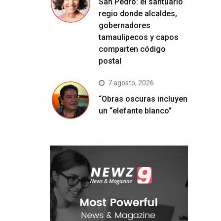
San Pedro: el santuario
regio donde alcaldes,
gobernadores
tamaulipecos y capos
comparten código
postal
7 agosto, 2026
“Obras oscuras incluyen
un “elefante blanco”