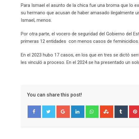
Para Ismael el asunto de la chica fue una broma que lo 
su hermano que acusan de haber amasado ilegalmente una
Ismael, menos.
Por otra parte, el vocero de seguridad del Gobierno del E
primeras 12 entidades con menos casos de feminicidios.
En el 2023 hubo 17 casos, en los que en tres se dictó se
les vinculó a proceso. En el 2024 se ha presentado un sol
You can share this post!
G
L
W
S
T
o
i
h
t
u
Facebook
Twitter
o
n
a
u
m
g
k
t
m
b