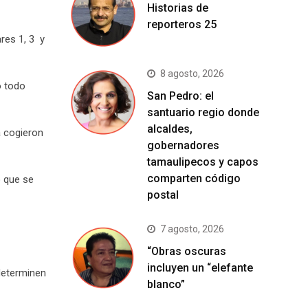
Historias de
reporteros 25
res 1, 3 y
8 agosto, 2026
o todo
San Pedro: el
santuario regio donde
alcaldes,
a cogieron
gobernadores
tamaulipecos y capos
comparten código
ó que se
postal
7 agosto, 2026
“Obras oscuras
incluyen un “elefante
determinen
blanco”