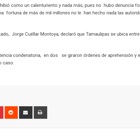
exhibió como un calenturiento y nada más, pues no hubo denuncia fo
 fortuna de más de mil millones no le han hecho nada las autorid
stado, Jorge Cuéllar Montoya, declaró que Tamaulipas se ubica entre
ntencia condenatoria, en dos se giraron órdenes de aprehensión y e
o caso.
P
R
S
P
i
e
h
r
n
d
a
i
t
d
r
n