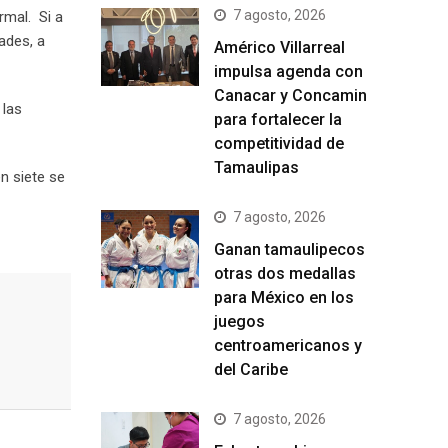
7 agosto, 2026
rmal. Si a
ades, a
Américo Villarreal
impulsa agenda con
Canacar y Concamin
 las
para fortalecer la
competitividad de
Tamaulipas
n siete se
7 agosto, 2026
Ganan tamaulipecos
otras dos medallas
para México en los
juegos
centroamericanos y
del Caribe
7 agosto, 2026