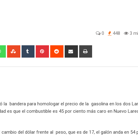
0
448
3 mi
W
S
T
P
R
S
P
h
t
u
i
e
h
r
a
u
m
n
d
a
i
t
m
b
t
d
r
n
s
b
l
e
i
e
t
a
l
r
r
t
v
p
e
e
i
p
U
s
a
 la bandera para homologar el precio de la gasolina en los dos La
p
t
E
ealidad es que el combustible es 45 por ciento más caro en Nuevo Lare
o
m
n
a
i
al cambio del dólar frente al peso, que es de 17, el galón anda en 54
l