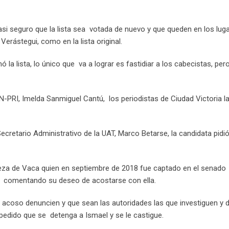
i seguro que la lista sea votada de nuevo y que queden en los luga
erástegui, como en la lista original.
 la lista, lo único que va a lograr es fastidiar a los cabecistas, per
AN-PRI, Imelda Sanmiguel Cantú, los periodistas de Ciudad Victoria l
ecretario Administrativo de la UAT, Marco Betarse, la candidata pidi
beza de Vaca quien en septiembre de 2018 fue captado en el senado
 y comentando su deseo de acostarse con ella.
e acoso denuncien y que sean las autoridades las que investiguen y 
pedido que se detenga a Ismael y se le castigue.