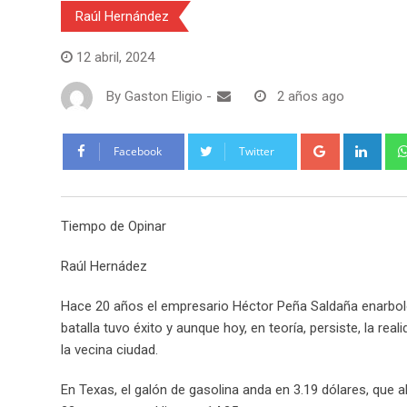
Raúl Hernández
12 abril, 2024
By
Gaston Eligio
-
2 años ago
G
L
Facebook
Twitter
o
i
o
n
g
k
Tiempo de Opinar
l
e
e
d
Raúl Hernádez
+
I
n
Hace 20 años el empresario Héctor Peña Saldaña enarboló
batalla tuvo éxito y aunque hoy, en teoría, persiste, la r
la vecina ciudad.
En Texas, el galón de gasolina anda en 3.19 dólares, que 