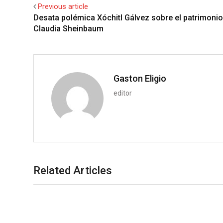
l
e
s
b
l
Previous article
e
d
a
l
r
Desata polémica Xóchitl Gálvez sobre el patrimonio
+
I
p
e
Claudia Sheinbaum
n
p
U
p
o
n
Gaston Eligio
editor
Related Articles