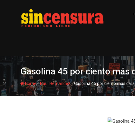
S
k
i
p
t
o
c
o
n
t
Gasolina 45 por ciento más 
e
n
-
-
Home
Raúl Hernández
Gasolina 45 por ciento más car
t