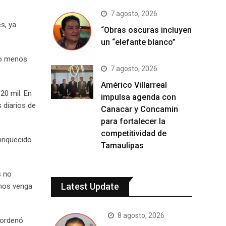
7 agosto, 2026
es, ya
“Obras oscuras incluyen
un “elefante blanco”
lo menos
7 agosto, 2026
Américo Villarreal
20 mil. En
impulsa agenda con
 diarios de
Canacar y Concamin
para fortalecer la
competitividad de
nriquecido
Tamaulipas
s no
Latest Update
 nos venga
8 agosto, 2026
y ordenó