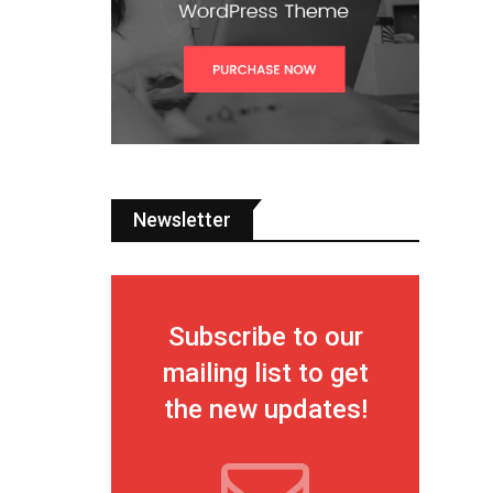
Newsletter
Subscribe to our
mailing list to get
the new updates!