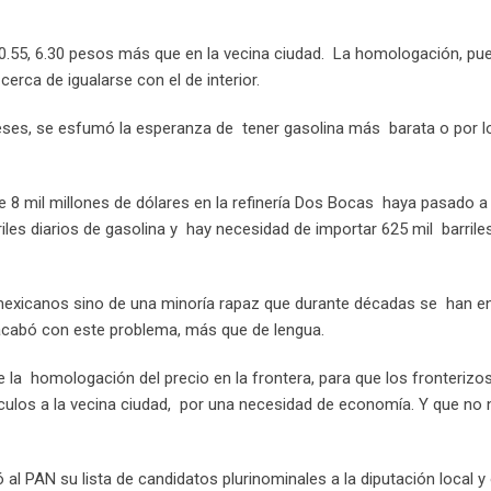
20.55, 6.30 pesos más que en la vecina ciudad. La homologación, pu
cerca de igualarse con el de interior.
es, se esfumó la esperanza de tener gasolina más barata o por 
e 8 mil millones de dólares en la refinería Dos Bocas haya pasado a 
iles diarios de gasolina y hay necesidad de importar 625 mil barriles
 mexicanos sino de una minoría rapaz que durante décadas se han e
acabó con este problema, más que de lengua.
a homologación del precio en la frontera, para que los fronterizo
culos a la vecina ciudad, por una necesidad de economía. Y que no
 al PAN su lista de candidatos plurinominales a la diputación local 