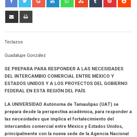
o
i
h
t
u
i
e
o
n
a
u
m
n
d
S
P
g
k
t
m
b
t
d
h
r
l
e
s
b
l
e
i
a
i
e
d
a
l
r
r
t
r
n
Teclazos
+
I
p
e
e
e
t
n
p
U
s
v
Guadalupe González
p
t
i
o
a
SE PREPARA PARA RESPONDER A LAS NECESIDADES
n
E
DEL INTERCAMBIO COMERCIAL ENTRE MÉXICO Y
m
ESTADOS UNIDOS Y A LOS PROYECTOS DEL GOBIERNO
a
FEDERAL EN ESTA REGIÓN DEL PAÍS.
i
l
LA UNIVERSIDAD Autónoma de Tamaulipas (UAT) se
prepara desde la perspectiva académica, para responder a
las necesidades que implica el fortalecimiento del
intercambio comercial entre México y Estados Unidos,
principalmente con la nueva sede de la Agencia Nacional