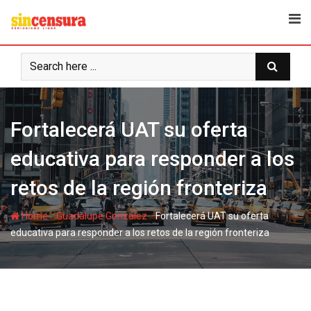
S
k
i
p
t
o
c
Fortalecerá UAT su oferta
o
n
educativa para responder a los
t
e
retos de la región fronteriza
n
t
-
-
Home
Guadalupe González
Fortalecerá UAT su oferta
educativa para responder a los retos de la región fronteriza