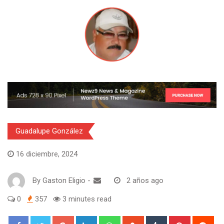
Guadalupe González
16 diciembre, 2024
By
Gaston Eligio
-
2 años ago
0
357
3 minutes read
G
L
W
S
T
P
R