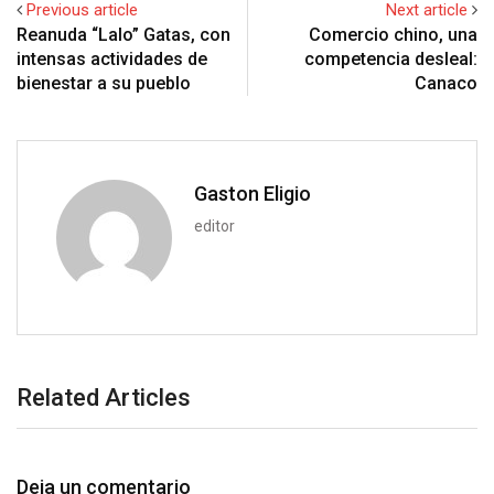
Previous article
Next article
n
p
U
s
t
v
Reanuda “Lalo” Gatas, con
Comercio chino, una
p
t
i
intensas actividades de
competencia desleal:
o
a
bienestar a su pueblo
Canaco
n
E
m
a
i
Gaston Eligio
l
editor
Related Articles
Deja un comentario