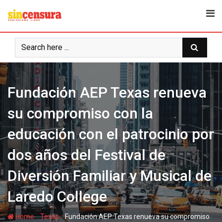
S
k
i
p
t
o
c
Fundación AEP Texas renueva
o
n
su compromiso con la
t
e
educación con el patrocinio por
n
t
dos años del Festival de
Diversión Familiar y Musical de
Laredo College
-
-
Home
Texas
Fundación AEP Texas renueva su compromiso