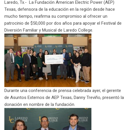
Laredo, Tx.- La Fundación American Electric Power (AEP)
p
t
i
Texas, defensora de la educación en la región desde hace
o
a
mucho tiempo, reafirma su compromiso al ofrecer un
n
E
patrocinio de $50,000 por dos años para apoyar el Festival de
m
Diversión Familiar y Musical de Laredo College.
a
i
l
Durante una conferencia de prensa celebrada ayer, el gerente
de Asuntos Externos de AEP Texas, Danny Treviño, presentó la
donación en nombre de la fundación.