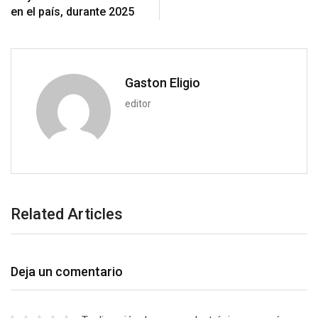
o
a
en el país, durante 2025
n
E
m
a
i
Gaston Eligio
l
editor
Related Articles
Deja un comentario