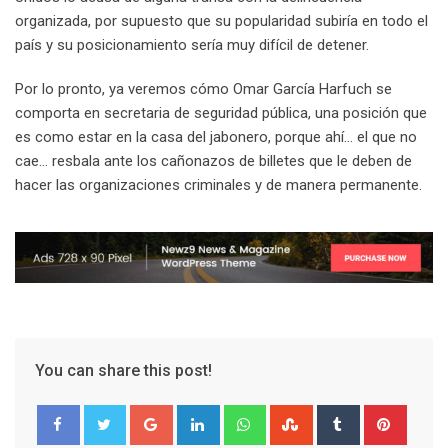
organizada, por supuesto que su popularidad subiría en todo el
país y su posicionamiento sería muy difícil de detener.
Por lo pronto, ya veremos cómo Omar García Harfuch se
comporta en secretaria de seguridad pública, una posición que
es como estar en la casa del jabonero, porque ahí… el que no
cae… resbala ante los cañonazos de billetes que le deben de
hacer las organizaciones criminales y de manera permanente.
You can share this post!
G
L
W
S
T
P
o
i
h
t
u
i