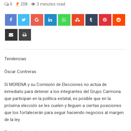
0
208
3 minutes read
G
L
W
S
T
P
R
o
i
h
t
u
i
e
o
n
a
u
m
n
d
S
P
g
k
t
m
b
t
d
h
r
l
e
s
b
l
e
i
a
i
e
d
a
l
r
r
t
r
n
Tendencias
+
I
p
e
e
e
t
n
p
U
s
v
Óscar Contreras
p
t
i
o
a
Sí MORENA y su Comisión de Elecciones no actúa de
n
E
inmediato para detener a los integrantes del Grupo Carmona
m
que participan en la política estatal, es posible que en la
a
próxima elección se les cuelen y lleguen a ciertas posiciones
i
que los fortalecerán para seguir haciendo negocios al margen
l
de la ley.