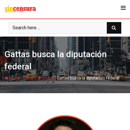
S
k
i
p
t
o
c
Gattas busca la diputación
o
n
federal
t
e
-
-
Home
Óscar Contreras
Gattas busca la diputación federal
n
t