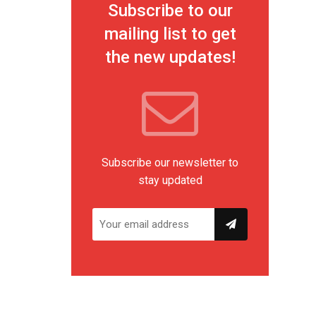
Subscribe to our
mailing list to get
the new updates!
Subscribe our newsletter to
stay updated