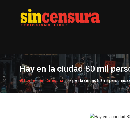
S
k
i
p
t
o
c
o
n
t
Hay en la ciudad 80 mil per
e
n
-
-
Home
Sin Categoría
Hay en la ciudad 80 mil personas 
t