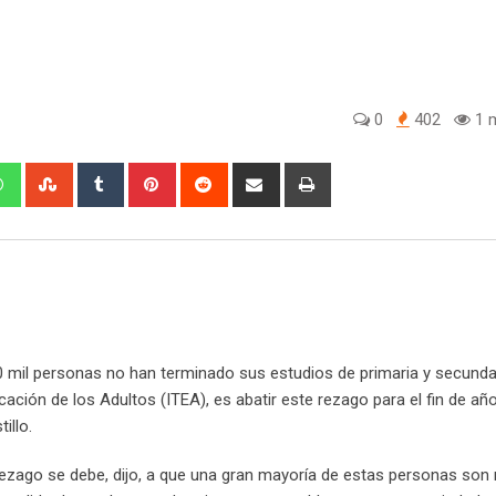
0
402
1 m
W
S
T
P
R
S
P
h
t
u
i
e
h
r
a
u
m
n
d
a
i
t
m
b
t
d
r
n
s
b
l
e
i
e
t
a
l
r
r
t
v
p
e
e
i
p
U
s
a
mil personas no han terminado sus estudios de primaria y secundar
p
t
E
ación de los Adultos (ITEA), es abatir este rezago para el fin de año,
o
m
illo.
n
a
i
ezago se debe, dijo, a que una gran mayoría de estas personas son
l