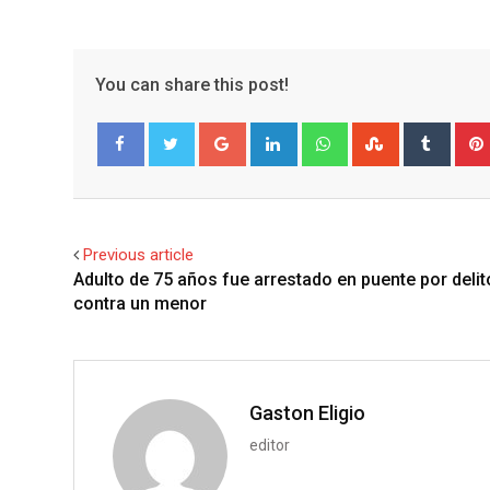
You can share this post!
G
L
W
S
T
o
i
h
t
u
Facebook
Twitter
o
n
a
u
m
g
k
t
m
b
l
e
s
b
l
Previous article
e
d
a
l
r
Adulto de 75 años fue arrestado en puente por deli
+
I
p
e
contra un menor
n
p
U
p
o
n
Gaston Eligio
editor