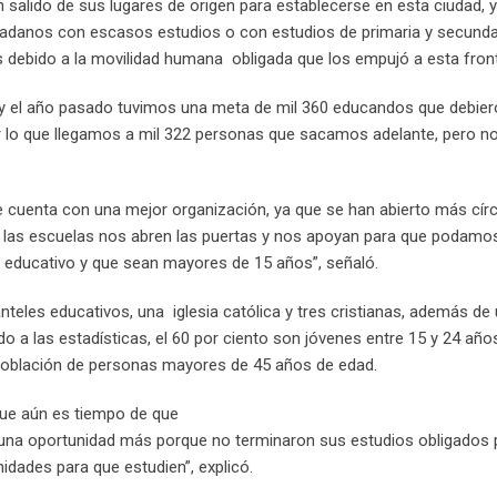
 salido de sus lugares de origen para establecerse en esta ciudad, y
dadanos con escasos estudios o con estudios de primaria y secunda
 debido a la movilidad humana obligada que los empujó a esta front
 y el año pasado tuvimos una meta de mil 360 educandos que debier
or lo que llegamos a mil 322 personas que sacamos adelante, pero n
e cuenta con una mejor organización, ya que se han abierto más cír
 las escuelas nos abren las puertas y nos apoyan para que podamos
o educativo y que sean mayores de 15 años”, señaló.
teles educativos, una iglesia católica y tres cristianas, además de
 a las estadísticas, el 60 por ciento son jóvenes entre 15 y 24 año
 población de personas mayores de 45 años de edad.
ue aún es tiempo de que
es una oportunidad más porque no terminaron sus estudios obligados 
idades para que estudien”, explicó.