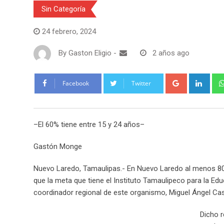
Sin Categoría
24 febrero, 2024
By
Gaston Eligio
-
2 años ago
G
L
Facebook
Twitter
o
i
o
n
g
k
–El 60% tiene entre 15 y 24 años–
l
e
e
d
Gastón Monge
+
I
n
Nuevo Laredo, Tamaulipas.- En Nuevo Laredo al menos 80 
que la meta que tiene el Instituto Tamaulipeco para la Educ
coordinador regional de este organismo, Miguel Ángel Cast
Dicho r