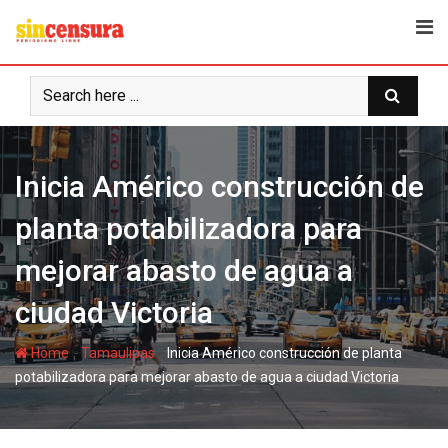
S
k
i
p
t
o
c
Inicia Américo construcción de
o
n
planta potabilizadora para
t
e
mejorar abasto de agua a
n
t
ciudad Victoria
-
-
Home
Tamaulipas
Inicia Américo construcción de planta
potabilizadora para mejorar abasto de agua a ciudad Victoria