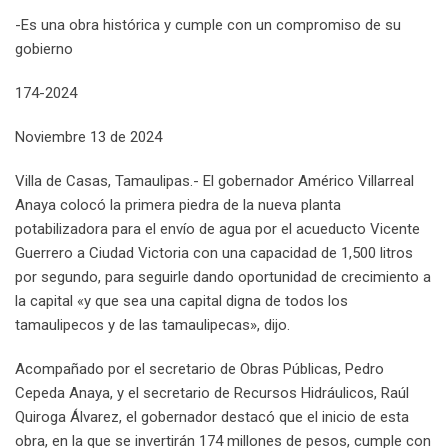
e
d
a
l
r
r
t
r
n
-Es una obra histórica y cumple con un compromiso de su
+
I
p
e
e
e
t
gobierno
n
p
U
s
v
p
t
i
174-2024
o
a
n
E
Noviembre 13 de 2024
m
a
Villa de Casas, Tamaulipas.- El gobernador Américo Villarreal
i
Anaya colocó la primera piedra de la nueva planta
l
potabilizadora para el envío de agua por el acueducto Vicente
Guerrero a Ciudad Victoria con una capacidad de 1,500 litros
por segundo, para seguirle dando oportunidad de crecimiento a
la capital «y que sea una capital digna de todos los
tamaulipecos y de las tamaulipecas», dijo.
Acompañado por el secretario de Obras Públicas, Pedro
Cepeda Anaya, y el secretario de Recursos Hidráulicos, Raúl
Quiroga Álvarez, el gobernador destacó que el inicio de esta
obra, en la que se invertirán 174 millones de pesos, cumple con