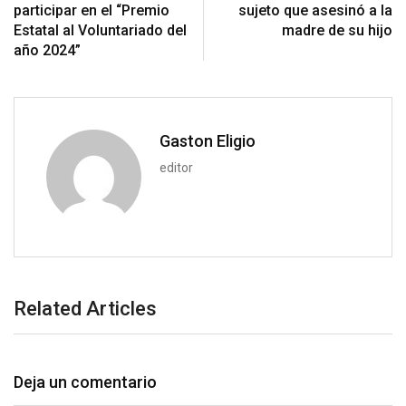
i
participar en el “Premio
sujeto que asesinó a la
o
a
Estatal al Voluntariado del
madre de su hijo
n
E
año 2024”
m
a
i
l
Gaston Eligio
editor
Related Articles
Deja un comentario